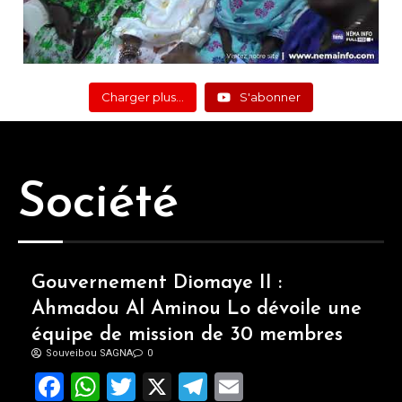
Charger plus…
S'abonner
Société
Gouvernement Diomaye II :
Ahmadou Al Aminou Lo dévoile une
équipe de mission de 30 membres
Souveibou SAGNA
0
Facebook
WhatsApp
Twitter
X
Telegram
Email