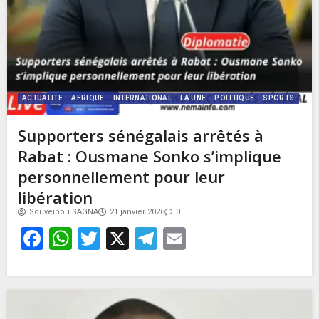
ACTUALITE
AFRIQUE
INTERNATIONAL
LA UNE
POLITIQUE
SPORTS
Supporters sénégalais arrêtés à
Rabat : Ousmane Sonko s’implique
personnellement pour leur
libération
Souveibou SAGNA
21 janvier 2026
0
Facebook
WhatsApp
Twitter
X
Telegram
Email