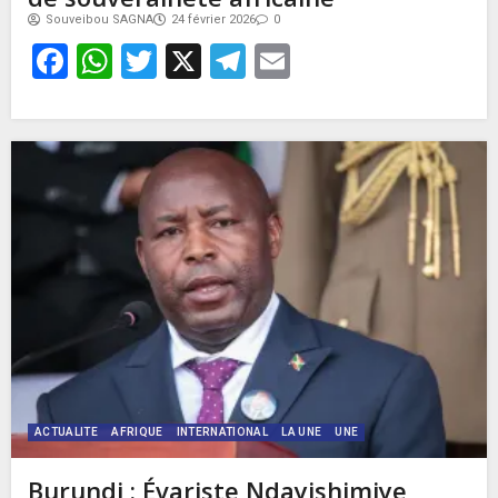
Souveibou SAGNA
24 février 2026
0
Facebook
WhatsApp
Twitter
X
Telegram
Email
ACTUALITE
AFRIQUE
INTERNATIONAL
LA UNE
UNE
Burundi : Évariste Ndayishimiye