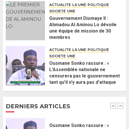
ACTUALITE
LA UNE
POLITIQUE
J’espère me tromper »
SOCIETE
UNE
26 MAI 2026
0
5
Gouvernement Diomaye II :
Ahmadou Al Aminou Lo dévoile
une équipe de mission de 30
Gouvernement Diomaye II :
membres
Ahmadou Al Aminou Lo dévoile
2 JUIN 2026
0
une équipe de mission de 30
ACTUALITE
LA UNE
POLITIQUE
membres
SOCIETE
UNE
2 JUIN 2026
0
1
Ousmane Sonko rassure : «
L’Assemblée nationale ne
censurera pas le gouvernement
Ousmane Sonko rassure : «
tant qu’il n’y aura pas d’attaque
L’Assemblée nationale ne
politique contre Pastef »
censurera pas le gouvernement
2 JUIN 2026
0
tant qu’il n’y aura pas d’attaque
DERNIERS ARTICLES
politique contre Pastef »
2
2 JUIN 2026
0
Formation du nouveau