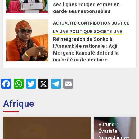
ses lignes rouges et met en
garde ses responsables
26 MAI 2026
0
ACTUALITE
CONTRIBUTION
JUSTICE
LA UNE
POLITIQUE
SOCIETE
UNE
Réintégration de Sonko à
l’Assemblée nationale : Adji
Mergane Kanouté défend la
majorité parlementaire
26 MAI 2026
0
Facebook
WhatsApp
Twitter
X
Telegram
Email
Afrique
Burundi :
Évariste
Ndayishimiye