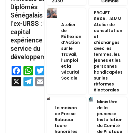
2030
Gambie
Diplômés
PROJET
Sénégalais de
SAXAL JAMM:
l’ex-URSS : Un
Atelier
Atelier de
de
consultation
capital
Réflexion
et
expérience au
d’Action
d’échanges
service du
sur le
avec les
Travail,
femmes, les
développement
l’Emploi
jeunes et les
et la
personnes
Facebook
WhatsApp
Twitter
Sécurité
handicapées
Sociale
sur les
X
Telegram
Email
réformes
électorales
Ministère
La maison
de la
de Presse
jeunesse:
Babacar
Installation
toure
du Comité
honoré les
de Pilotage