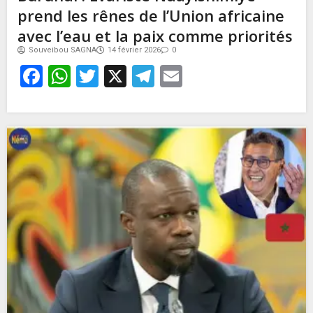
prend les rênes de l’Union africaine
avec l’eau et la paix comme priorités
Souveibou SAGNA
14 février 2026
0
Facebook
WhatsApp
Twitter
X
Telegram
Email