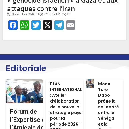
« génocide israélien » à Gaza et aux
attaques contre l’Iran
Souveibou SAGNA
22 juillet 2025
0
Facebook
WhatsApp
Twitter
X
Telegram
Email
Editoriale
PLAN
Modu
INTERNATIONAL
Turo
: Atelier
Dabo
d’élaboration
prône la
de la nouvelle
solidarité
Forum de
stratégie pays
entre le
pour la
Sénégal
l’Expertise de
période 2026 –
et la
l’Amicale des