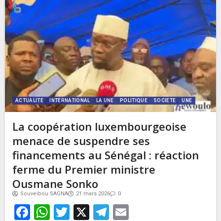
ACTUALITE
INTERNATIONAL
LA UNE
POLITIQUE
SOCIETE
UNE
La coopération luxembourgeoise
menace de suspendre ses
financements au Sénégal : réaction
ferme du Premier ministre
Ousmane Sonko
Souveibou SAGNA
21 mars 2026
0
Facebook
WhatsApp
Twitter
X
Telegram
Email