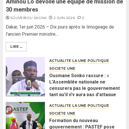
Aminou Lo dévoile une équipe de mission de
30 membres
SOUVEIBOU SAGNA
2 JUIN 2026
0
Dakar, 1er juin 2026 – Dix jours après le limogeage de
l’ancien Premier ministre...
LIRE ...
ACTUALITE
LA UNE
POLITIQUE
SOCIETE
UNE
Ousmane Sonko rassure : «
L’Assemblée nationale ne
censurera pas le gouvernement
tant qu’il n’y aura pas d’attaque
politique contre Pastef »
ACTUALITE
LA UNE
POLITIQUE
2 JUIN 2026
0
SOCIETE
UNE
Formation du nouveau
gouvernement : PASTEF pose