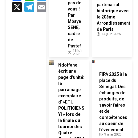
pas de
X
Telegram
Email
partenariat
vous !
historique avec
Par
le 20ème
Mbaye
Arrondissement
SENE,
de Paris
cadre
14 juin 2025
de
Pastef
18 juin
2025
Ndoffane
écrit une
FIPA 2025 à la
page d’unité:
place du
le
Sénégal: Des
parrainage
échanges de
exemplaire
produits, de
d’ »ETU
savoir faires
POLITICIENS
et de
YI » lors de
compétences
la finale du
au coeur de
tournoi des
l’événement
Quatre
9 mai 2025