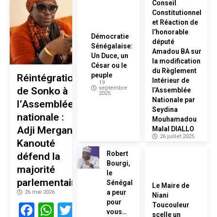
Conseil
Constitutionnel
et Réaction de
l’honorable
Démocratie
député
Sénégalaise:
Amadou BA sur
Un Duce, un
la modification
César ou le
du Règlement
peuple
Réintégration
Intérieur de
19
septembre
de Sonko à
l’Assemblée
2025
Nationale par
l’Assemblée
Seydina
nationale :
Mouhamadou
Adji Mergane
Malal DIALLO
26 juillet 2025
Kanouté
Robert
défend la
Bourgi,
majorité
le
parlementaire
Sénégal
Le Maire de
a peur
26 mai 2026
Niani
pour
Facebook
WhatsApp
Twitter
Toucouleur
vous…
scelle un