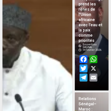
prend les
rênes de
l’Union
africaine
avec l’eau et
la paix
comme
priorités
Souveibou
SAGNA
14 février 2026
Face
Wh
Twitt
X
Teleg
Em
Relations
Sénégal–
Maroc :