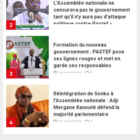
gouvernement : PASTEF pose
ses lignes rouges et met en
garde ses responsables
26 MAI 2026
0
3
Réintégration de Sonko à
l’Assemblée nationale : Adji
Mergane Kanouté défend la
majorité parlementaire
26 MAI 2026
0
4
Guy Marius Sagna inquiet après la
nomination d’Al Aminou Lo : «
J’espère me tromper »
26 MAI 2026
0
5