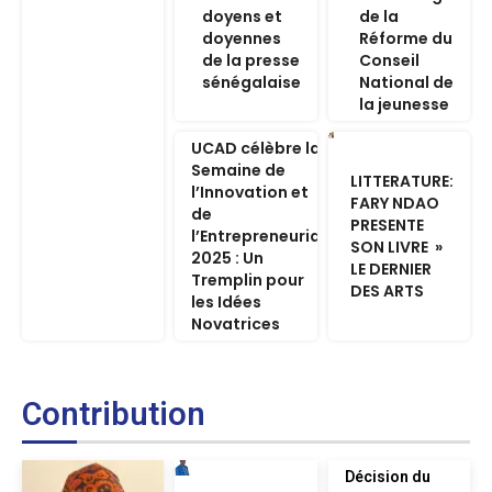
doyens et
de la
doyennes
Réforme du
de la presse
Conseil
sénégalaise
National de
la jeunesse
UCAD célèbre la
Semaine de
LITTERATURE:
l’Innovation et
FARY NDAO
de
PRESENTE
l’Entrepreneuriat
SON LIVRE »
2025 : Un
LE DERNIER
Tremplin pour
DES ARTS
les Idées
Novatrices
Contribution
Décision du