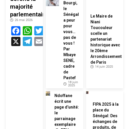
Bourgi,
majorité
le
parlementaire
Sénégal
Le Maire de
a peur
26 mai 2026
Niani
pour
Facebook
WhatsApp
Twitter
Toucouleur
vous…
scelle un
pas de
X
Telegram
Email
partenariat
vous !
historique avec
Par
le 20ème
Mbaye
Arrondissement
SENE,
de Paris
cadre
14 juin 2025
de
Pastef
18 juin
2025
Ndoffane
écrit une
FIPA 2025 à la
page d’unité:
place du
le
Sénégal: Des
parrainage
échanges de
exemplaire
produits, de