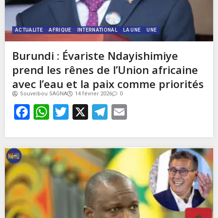
ACTUALITE
AFRIQUE
INTERNATIONAL
LA UNE
UNE
Burundi : Évariste Ndayishimiye
prend les rênes de l’Union africaine
avec l’eau et la paix comme priorités
Souveibou SAGNA
14 février 2026
0
Facebook
WhatsApp
Twitter
X
Telegram
Email