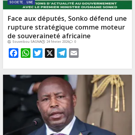
SOCIETE
UNE
Face aux députés, Sonko défend une
rupture stratégique comme moteur
de souveraineté africaine
Souveibou SAGNA
24 février 2026
0
Facebook
WhatsApp
Twitter
X
Telegram
Email