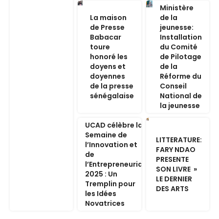
Ministère
La maison
de la
de Presse
jeunesse:
Babacar
Installation
toure
du Comité
honoré les
de Pilotage
doyens et
de la
doyennes
Réforme du
de la presse
Conseil
sénégalaise
National de
la jeunesse
UCAD célèbre la
Semaine de
LITTERATURE:
l’Innovation et
FARY NDAO
de
PRESENTE
l’Entrepreneuriat
SON LIVRE »
2025 : Un
LE DERNIER
Tremplin pour
DES ARTS
les Idées
Novatrices