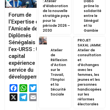
: Atelier
Dabo
d’élaboration
prône la
de la nouvelle
solidarité
Forum de
stratégie pays
entre le
pour la
Sénégal
l’Expertise de
période 2026 –
et la
l’Amicale des
2030
Gambie
Diplômés
PROJET
Sénégalais de
SAXAL JAMM:
l’ex-URSS : Un
Atelier
Atelier de
de
consultation
capital
Réflexion
et
expérience au
d’Action
d’échanges
service du
sur le
avec les
Travail,
femmes, les
développement
l’Emploi
jeunes et les
et la
personnes
Facebook
WhatsApp
Twitter
Sécurité
handicapées
Sociale
sur les
X
Telegram
Email
réformes
électorales