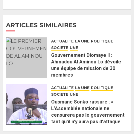
majorité parlementaire
26 MAI 2026
0
4
ARTICLES SIMILAIRES
Guy Marius Sagna inquiet après la
nomination d’Al Aminou Lo : «
ACTUALITE
LA UNE
POLITIQUE
J’espère me tromper »
SOCIETE
UNE
26 MAI 2026
0
5
Gouvernement Diomaye II :
Ahmadou Al Aminou Lo dévoile
une équipe de mission de 30
Gouvernement Diomaye II :
membres
Ahmadou Al Aminou Lo dévoile
2 JUIN 2026
0
une équipe de mission de 30
ACTUALITE
LA UNE
POLITIQUE
membres
SOCIETE
UNE
2 JUIN 2026
0
1
Ousmane Sonko rassure : «
L’Assemblée nationale ne
censurera pas le gouvernement
Ousmane Sonko rassure : «
tant qu’il n’y aura pas d’attaque
L’Assemblée nationale ne
politique contre Pastef »
censurera pas le gouvernement