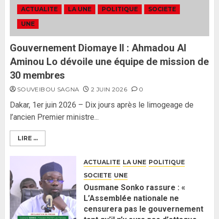
gouvernement : PASTEF pose
ACTUALITE
LA UNE
POLITIQUE
SOCIETE
ses lignes rouges et met en
UNE
garde ses responsables
26 MAI 2026
0
3
Gouvernement Diomaye II : Ahmadou Al
Aminou Lo dévoile une équipe de mission de
30 membres
SOUVEIBOU SAGNA
2 JUIN 2026
0
Dakar, 1er juin 2026 – Dix jours après le limogeage de
l’ancien Premier ministre...
LIRE ...
ACTUALITE
LA UNE
POLITIQUE
SOCIETE
UNE
Ousmane Sonko rassure : «
L’Assemblée nationale ne
censurera pas le gouvernement