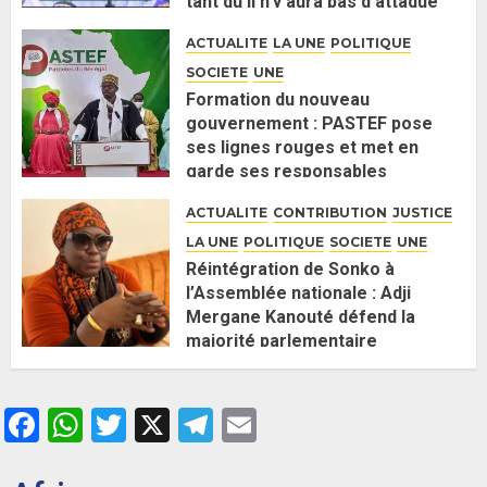
tant qu’il n’y aura pas d’attaque
politique contre Pastef »
ACTUALITE
LA UNE
POLITIQUE
2 JUIN 2026
0
SOCIETE
UNE
Formation du nouveau
gouvernement : PASTEF pose
ses lignes rouges et met en
garde ses responsables
26 MAI 2026
0
ACTUALITE
CONTRIBUTION
JUSTICE
LA UNE
POLITIQUE
SOCIETE
UNE
Réintégration de Sonko à
l’Assemblée nationale : Adji
Mergane Kanouté défend la
majorité parlementaire
26 MAI 2026
0
Facebook
WhatsApp
Twitter
X
Telegram
Email