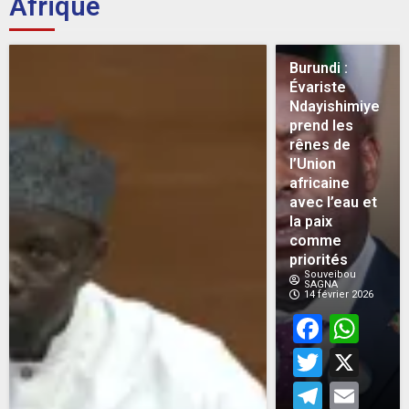
Afrique
Burundi :
Évariste
Ndayishimiye
prend les
rênes de
l’Union
africaine
avec l’eau et
la paix
comme
priorités
Souveibou
SAGNA
14 février 2026
Face
Wh
Twitt
X
Teleg
Em