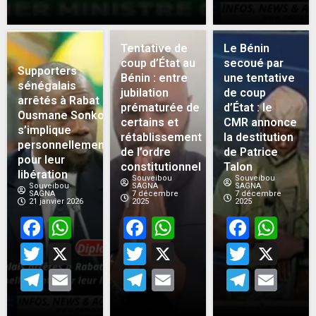
Tentative de
Le Bénin
coup d’État au
secoué par
Supporters
Bénin : entre
une tentative
sénégalais
jubilation
de coup
arrêtés à Rabat :
prématurée de
d’État : le
Ousmane Sonko
certains et
CMR annonce
s’implique
rétablissement
la destitution
personnellement
de l’ordre
de Patrice
pour leur
constitutionnel
Talon
libération
Souveibou
Souveibou
Souveibou
SAGNA
SAGNA
SAGNA
7 décembre
7 décembre
21 janvier 2026
2025
2025
Facebook
WhatsApp
Facebook
WhatsApp
Face
Wh
Twitter
X
Twitter
X
Twitt
X
Telegram
Email
Telegram
Email
Teleg
Em