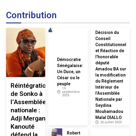
Contribution
Décision du
Conseil
Constitutionnel
et Réaction de
l’honorable
Démocratie
député
Sénégalaise:
Amadou BA sur
Un Duce, un
la modification
César ou le
du Règlement
peuple
Réintégration
Intérieur de
19
septembre
de Sonko à
l’Assemblée
2025
Nationale par
l’Assemblée
Seydina
nationale :
Mouhamadou
Adji Mergane
Malal DIALLO
26 juillet 2025
Kanouté
Robert
défend la