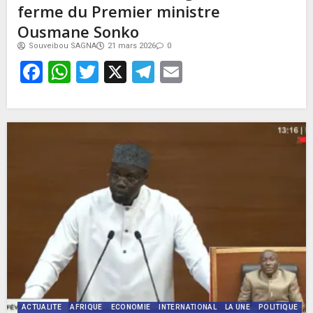
ferme du Premier ministre
Ousmane Sonko
Souveibou SAGNA
21 mars 2026
0
Facebook
WhatsApp
Twitter
X
Telegram
Email
ACTUALITE
AFRIQUE
ECONOMIE
INTERNATIONAL
LA UNE
POLITIQUE