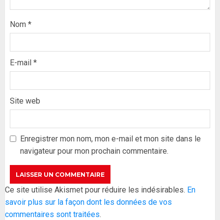
Nom
*
E-mail
*
Site web
Formation du nouveau
gouvernement : PASTEF pose
ses lignes rouges et met en
Enregistrer mon nom, mon e-mail et mon site dans le
garde ses responsables
navigateur pour mon prochain commentaire.
26 MAI 2026
0
3
Réintégration de Sonko à
Ce site utilise Akismet pour réduire les indésirables.
En
l’Assemblée nationale : Adji
savoir plus sur la façon dont les données de vos
Mergane Kanouté défend la
commentaires sont traitées
.