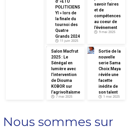
d’ »ETU
savoir faires
POLITICIENS
et de
YI » lors de
compétences
la finale du
au coeur de
tournoi des
l’événement
Quatre
9 mai 2025
Grands 2024
11 juin 2025
Salon Macfrut
Sortie de la
2025 : Le
nouvelle
Sénégal en
serie Sama
lumière avec
Choix:Maya
l’intervention
révèle une
de Diouma
facette
KOBOR sur
inédite de
l’agrivoltaïsme
son talent
7 mai 2025
1 mai 2025
Nous sommes sur