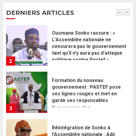
2 JUIN 2026
0
tant qu’il n’y aura pas d’attaque
DERNIERS ARTICLES
politique contre Pastef »
2
2 JUIN 2026
0
Formation du nouveau
gouvernement : PASTEF pose
ses lignes rouges et met en
garde ses responsables
26 MAI 2026
0
3
Réintégration de Sonko à
l’Assemblée nationale : Adji
Mergane Kanouté défend la
majorité parlementaire
26 MAI 2026
0
4
Guy Marius Sagna inquiet après la