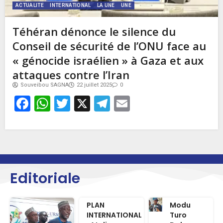
ACTUALITE
INTERNATIONAL
LA UNE
UNE
Téhéran dénonce le silence du
Conseil de sécurité de l’ONU face au
« génocide israélien » à Gaza et aux
attaques contre l’Iran
Souveibou SAGNA
22 juillet 2025
0
Facebook
WhatsApp
Twitter
X
Telegram
Email
Editoriale
PLAN
Modu
INTERNATIONAL
Turo