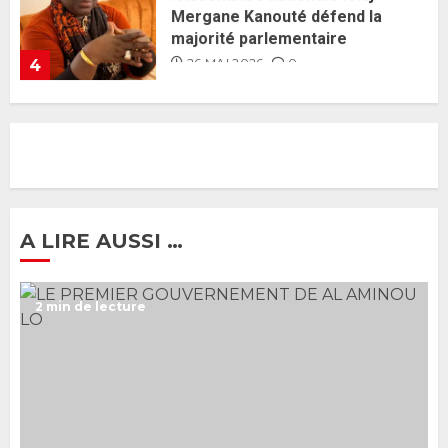
nomination d’Al Aminou Lo : «
J’espère me tromper »
26 MAI 2026
0
5
Gouvernement Diomaye II :
Ahmadou Al Aminou Lo dévoile
une équipe de mission de 30
membres
2 JUIN 2026
0
1
A LIRE AUSSI …
Ousmane Sonko rassure : «
2 min de lecture
L’Assemblée nationale ne
censurera pas le gouvernement
tant qu’il n’y aura pas d’attaque
politique contre Pastef »
2
2 JUIN 2026
0
Formation du nouveau