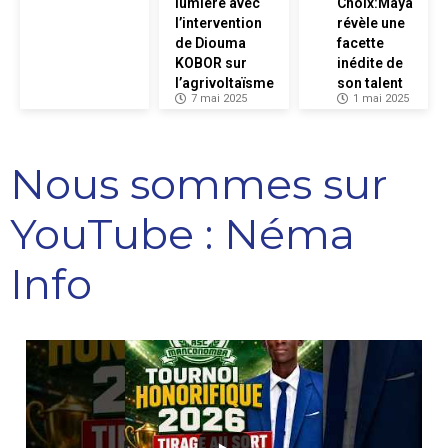
lumière avec
Choix:Maya
l’intervention
révèle une
de Diouma
facette
KOBOR sur
inédite de
l’agrivoltaïsme
son talent
7 mai 2025
1 mai 2025
Nous sommes sur
YouTube : Néma
Info