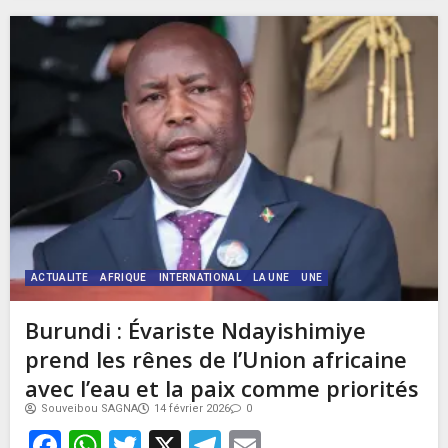
ACTUALITE
AFRIQUE
INTERNATIONAL
LA UNE
UNE
Burundi : Évariste Ndayishimiye
prend les rênes de l’Union africaine
avec l’eau et la paix comme priorités
Souveibou SAGNA
14 février 2026
0
Facebook
WhatsApp
Twitter
X
Telegram
Email