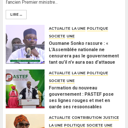
l’ancien Premier ministre...
LIRE ...
ACTUALITE
LA UNE
POLITIQUE
SOCIETE
UNE
Ousmane Sonko rassure : «
L’Assemblée nationale ne
censurera pas le gouvernement
tant qu’il n’y aura pas d’attaque
politique contre Pastef »
ACTUALITE
LA UNE
POLITIQUE
2 JUIN 2026
0
SOCIETE
UNE
Formation du nouveau
gouvernement : PASTEF pose
ses lignes rouges et met en
garde ses responsables
26 MAI 2026
0
ACTUALITE
CONTRIBUTION
JUSTICE
LA UNE
POLITIQUE
SOCIETE
UNE