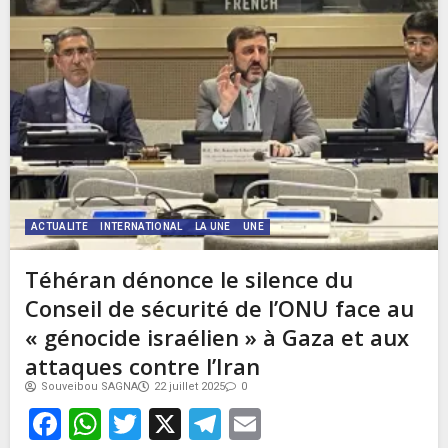
ACTUALITE
INTERNATIONAL
LA UNE
UNE
Téhéran dénonce le silence du
Conseil de sécurité de l’ONU face au
« génocide israélien » à Gaza et aux
attaques contre l’Iran
Souveibou SAGNA
22 juillet 2025
0
Facebook
WhatsApp
Twitter
X
Telegram
Email