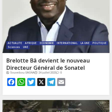
ACTUALITE
AFRIQUE
ECONOMIE
INTERNATIONAL
LA UNE
POLITIQUE
Sciences
UNE
Brelotte Bâ devient le nouveau
Directeur Général de Sonatel
Souveibou SAGNA
24 juillet 2025
0
Facebook
WhatsApp
Twitter
X
Telegram
Email