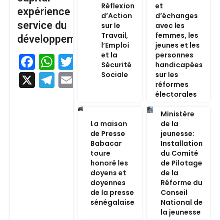
Réflexion
et
expérience au
d’Action
d’échanges
service du
sur le
avec les
Travail,
femmes, les
développement
l’Emploi
jeunes et les
et la
personnes
Facebook
WhatsApp
Twitter
Sécurité
handicapées
Sociale
sur les
X
Telegram
Email
réformes
électorales
Ministère
La maison
de la
de Presse
jeunesse:
Babacar
Installation
toure
du Comité
honoré les
de Pilotage
doyens et
de la
doyennes
Réforme du
de la presse
Conseil
sénégalaise
National de
la jeunesse