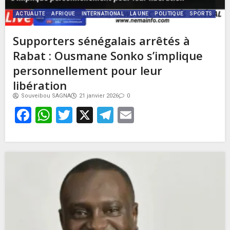
ACTUALITE
AFRIQUE
INTERNATIONAL
LA UNE
POLITIQUE
SPORTS
Supporters sénégalais arrêtés à
Rabat : Ousmane Sonko s’implique
personnellement pour leur
libération
Souveibou SAGNA
21 janvier 2026
0
Facebook
WhatsApp
Twitter
X
Telegram
Email