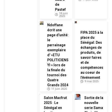
de
Pastef
18 juin
2025
Ndoffane
écrit une
FIPA 2025 à la
page d’unité:
place du
le
Sénégal: Des
parrainage
échanges de
exemplaire
produits, de
d’ »ETU
savoir faires
POLITICIENS
et de
YI » lors de
compétences
la finale du
au coeur de
tournoi des
l’événement
Quatre
9 mai 2025
Grands 2024
11 juin 2025
Salon Macfrut
Sortie de la
2025 : Le
nouvelle
Sénégal en
serie Sama