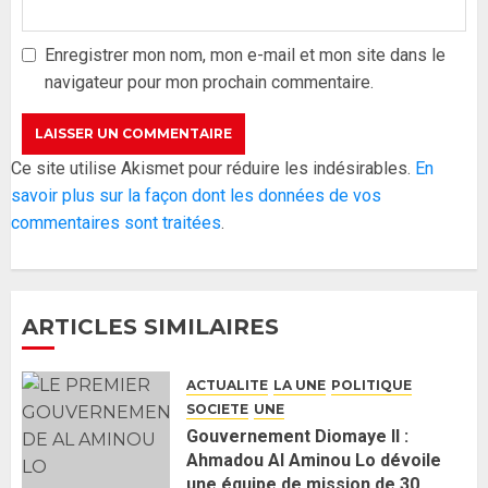
gouvernement : PASTEF pose
ses lignes rouges et met en
Enregistrer mon nom, mon e-mail et mon site dans le
garde ses responsables
navigateur pour mon prochain commentaire.
26 MAI 2026
0
3
Réintégration de Sonko à
Ce site utilise Akismet pour réduire les indésirables.
En
l’Assemblée nationale : Adji
savoir plus sur la façon dont les données de vos
Mergane Kanouté défend la
commentaires sont traitées
.
majorité parlementaire
26 MAI 2026
0
4
ARTICLES SIMILAIRES
Guy Marius Sagna inquiet après la
nomination d’Al Aminou Lo : «
ACTUALITE
LA UNE
POLITIQUE
J’espère me tromper »
SOCIETE
UNE
26 MAI 2026
0
5
Gouvernement Diomaye II :
Ahmadou Al Aminou Lo dévoile
une équipe de mission de 30