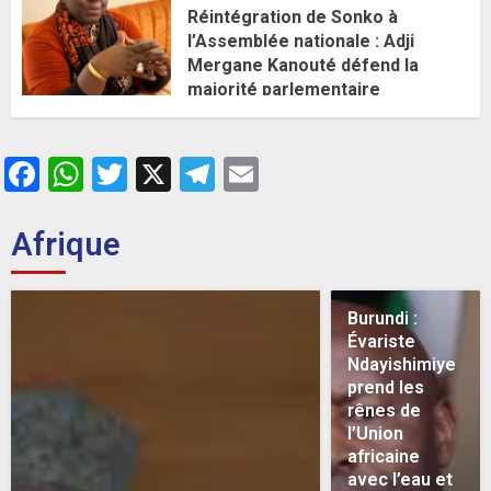
Réintégration de Sonko à
l’Assemblée nationale : Adji
Mergane Kanouté défend la
majorité parlementaire
26 MAI 2026
0
Facebook
WhatsApp
Twitter
X
Telegram
Email
Afrique
Burundi :
Évariste
Ndayishimiye
prend les
rênes de
l’Union
africaine
avec l’eau et