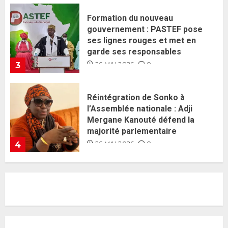
Réintégration de Sonko à
l’Assemblée nationale : Adji
Mergane Kanouté défend la
majorité parlementaire
26 MAI 2026
0
4
Guy Marius Sagna inquiet après la
nomination d’Al Aminou Lo : «
J’espère me tromper »
26 MAI 2026
0
5
Gouvernement Diomaye II :
Ahmadou Al Aminou Lo dévoile
une équipe de mission de 30
membres
2 JUIN 2026
0
1