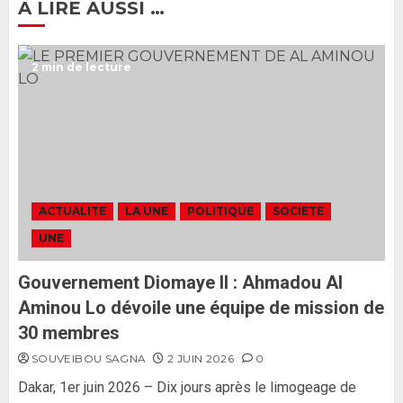
A LIRE AUSSI …
Ousmane Sonko rassure : «
2 min de lecture
L’Assemblée nationale ne
censurera pas le gouvernement
tant qu’il n’y aura pas d’attaque
politique contre Pastef »
2
2 JUIN 2026
0
Formation du nouveau
gouvernement : PASTEF pose
ACTUALITE
LA UNE
POLITIQUE
SOCIETE
ses lignes rouges et met en
UNE
garde ses responsables
26 MAI 2026
0
3
Gouvernement Diomaye II : Ahmadou Al
Aminou Lo dévoile une équipe de mission de
30 membres
SOUVEIBOU SAGNA
2 JUIN 2026
0
Dakar, 1er juin 2026 – Dix jours après le limogeage de