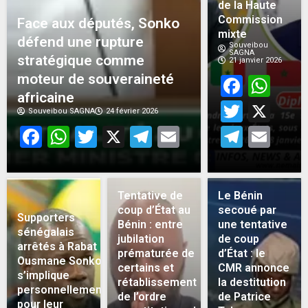
de la Haute
Commission
Face aux députés, Sonko
mixte
défend une rupture
Souveibou
SAGNA
stratégique comme
21 janvier 2026
moteur de souveraineté
Face
Wh
africaine
Twitt
X
Souveibou SAGNA
24 février 2026
Facebook
WhatsApp
Twitter
X
Telegram
Email
Teleg
Em
Tentative de
Le Bénin
coup d’État au
secoué par
Supporters
Bénin : entre
une tentative
sénégalais
jubilation
de coup
arrêtés à Rabat :
prématurée de
d’État : le
Ousmane Sonko
certains et
CMR annonce
s’implique
rétablissement
la destitution
personnellement
de l’ordre
de Patrice
pour leur