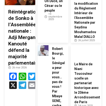
Un Duce, un
la modification
César ou le
du Règlement
peuple
Réintégration
Intérieur de
19
septembre
de Sonko à
l’Assemblée
2025
Nationale par
l’Assemblée
Seydina
nationale :
Mouhamadou
Adji Mergane
Malal DIALLO
26 juillet 2025
Kanouté
Robert
défend la
Bourgi,
majorité
le
parlementaire
Sénégal
Le Maire de
a peur
26 mai 2026
Niani
pour
Facebook
WhatsApp
Twitter
Toucouleur
vous…
scelle un
pas de
X
Telegram
Email
partenariat
vous !
historique avec
Par
le 20ème
Mbaye
Arrondissement
SENE,
de Paris
cadre
14 juin 2025