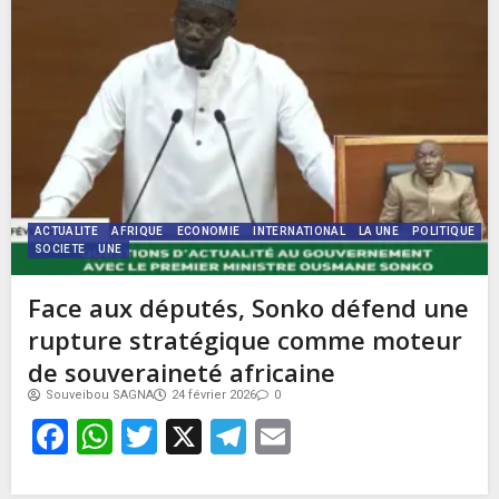
ACTUALITE
AFRIQUE
ECONOMIE
INTERNATIONAL
LA UNE
POLITIQUE
SOCIETE
UNE
Face aux députés, Sonko défend une
rupture stratégique comme moteur
de souveraineté africaine
Souveibou SAGNA
24 février 2026
0
Facebook
WhatsApp
Twitter
X
Telegram
Email