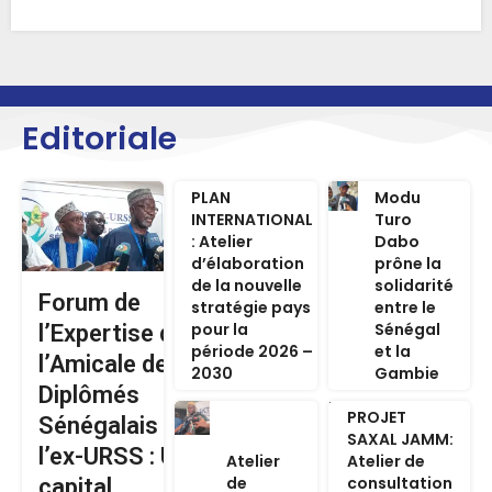
Editoriale
PLAN
Modu
INTERNATIONAL
Turo
: Atelier
Dabo
d’élaboration
prône la
de la nouvelle
solidarité
Forum de
stratégie pays
entre le
pour la
Sénégal
l’Expertise de
période 2026 –
et la
l’Amicale des
2030
Gambie
Diplômés
PROJET
Sénégalais de
SAXAL JAMM:
l’ex-URSS : Un
Atelier
Atelier de
de
consultation
capital