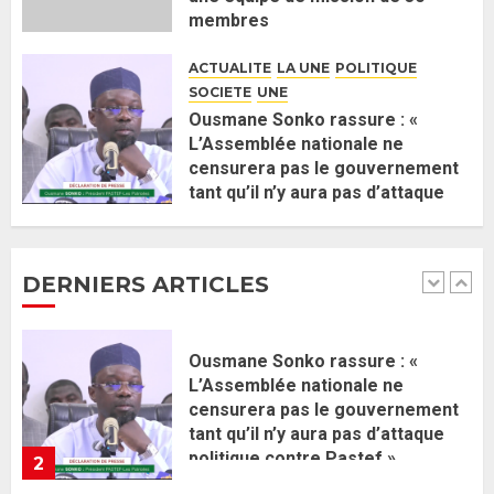
Gouvernement Diomaye II :
membres
Ahmadou Al Aminou Lo dévoile
2 JUIN 2026
0
une équipe de mission de 30
ACTUALITE
LA UNE
POLITIQUE
membres
SOCIETE
UNE
2 JUIN 2026
0
1
Ousmane Sonko rassure : «
L’Assemblée nationale ne
censurera pas le gouvernement
Ousmane Sonko rassure : «
tant qu’il n’y aura pas d’attaque
L’Assemblée nationale ne
politique contre Pastef »
censurera pas le gouvernement
2 JUIN 2026
0
tant qu’il n’y aura pas d’attaque
DERNIERS ARTICLES
politique contre Pastef »
2
2 JUIN 2026
0
Formation du nouveau
gouvernement : PASTEF pose
ses lignes rouges et met en
garde ses responsables
26 MAI 2026
0
3