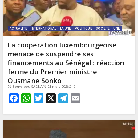
ACTUALITE
INTERNATIONAL
LA UNE
POLITIQUE
SOCIETE
UNE
La coopération luxembourgeoise
menace de suspendre ses
financements au Sénégal : réaction
ferme du Premier ministre
Ousmane Sonko
Souveibou SAGNA
21 mars 2026
0
Facebook
WhatsApp
Twitter
X
Telegram
Email