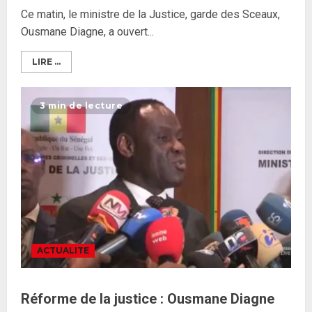
Ce matin, le ministre de la Justice, garde des Sceaux,
Ousmane Diagne, a ouvert...
Formation du nouveau
gouvernement : PASTEF pose
LIRE ...
ses lignes rouges et met en
garde ses responsables
3 min de lecture
26 MAI 2026
0
3
Réintégration de Sonko à
l’Assemblée nationale : Adji
Mergane Kanouté défend la
majorité parlementaire
26 MAI 2026
0
4
ACTUALITE
Guy Marius Sagna inquiet après la
nomination d’Al Aminou Lo : «
J’espère me tromper »
Réforme de la justice : Ousmane Diagne