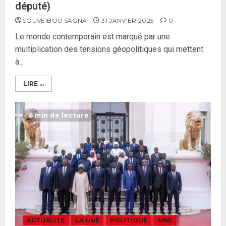
député)
SOUVEIBOU SAGNA
31 JANVIER 2025
0
Le monde contemporain est marqué par une
multiplication des tensions géopolitiques qui mettent
à...
LIRE ...
6 min de lecture
ACTUALITE
LA UNE
POLITIQUE
UNE