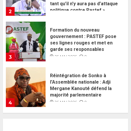
garde ses responsables
26 MAI 2026
0
3
Réintégration de Sonko à
l’Assemblée nationale : Adji
Mergane Kanouté défend la
majorité parlementaire
26 MAI 2026
0
4
Guy Marius Sagna inquiet après la
nomination d’Al Aminou Lo : «
J’espère me tromper »
26 MAI 2026
0
5
Gouvernement Diomaye II :
Ahmadou Al Aminou Lo dévoile