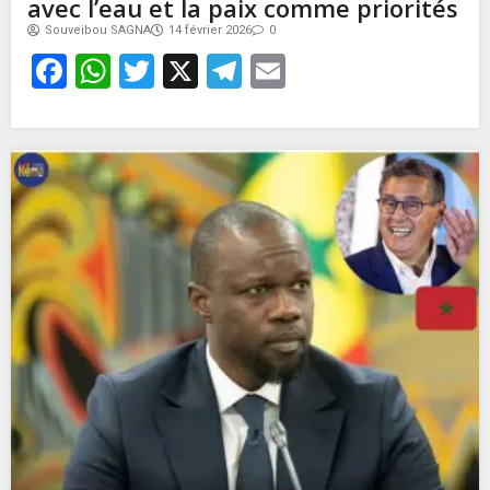
avec l’eau et la paix comme priorités
Souveibou SAGNA
14 février 2026
0
Facebook
WhatsApp
Twitter
X
Telegram
Email