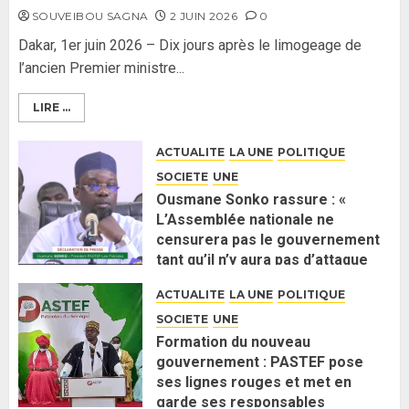
SOUVEIBOU SAGNA
2 JUIN 2026
0
Dakar, 1er juin 2026 – Dix jours après le limogeage de
l’ancien Premier ministre...
LIRE ...
ACTUALITE
LA UNE
POLITIQUE
SOCIETE
UNE
Ousmane Sonko rassure : «
L’Assemblée nationale ne
censurera pas le gouvernement
tant qu’il n’y aura pas d’attaque
politique contre Pastef »
ACTUALITE
LA UNE
POLITIQUE
2 JUIN 2026
0
SOCIETE
UNE
Formation du nouveau
gouvernement : PASTEF pose
ses lignes rouges et met en
garde ses responsables