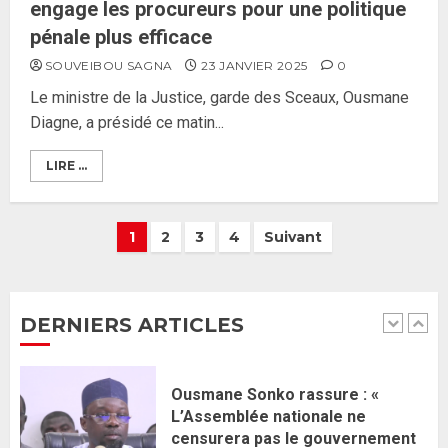
26 MAI 2026
0
engage les procureurs pour une politique
5
pénale plus efficace
SOUVEIBOU SAGNA
23 JANVIER 2025
0
Gouvernement Diomaye II :
Le ministre de la Justice, garde des Sceaux, Ousmane
Ahmadou Al Aminou Lo dévoile
Diagne, a présidé ce matin...
une équipe de mission de 30
membres
LIRE ...
2 JUIN 2026
0
1
1
2
3
4
Suivant
Ousmane Sonko rassure : «
L’Assemblée nationale ne
censurera pas le gouvernement
tant qu’il n’y aura pas d’attaque
DERNIERS ARTICLES
politique contre Pastef »
2
2 JUIN 2026
0
Formation du nouveau
gouvernement : PASTEF pose
ses lignes rouges et met en