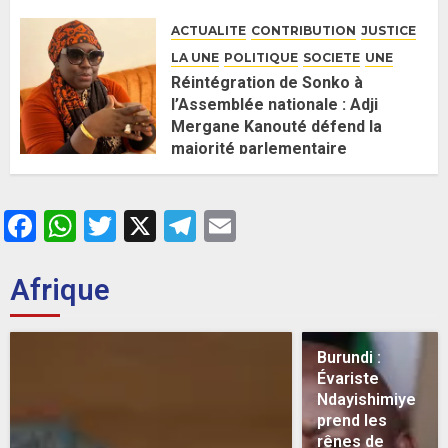
26 MAI 2026
0
ACTUALITE
CONTRIBUTION
JUSTICE
LA UNE
POLITIQUE
SOCIETE
UNE
Réintégration de Sonko à
l’Assemblée nationale : Adji
Mergane Kanouté défend la
majorité parlementaire
26 MAI 2026
0
Facebook
WhatsApp
Twitter
X
Telegram
Email
Afrique
Burundi :
Évariste
Ndayishimiye
prend les
rênes de