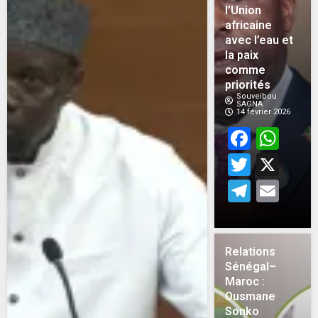
l’Union
africaine
avec l’eau et
la paix
comme
priorités
Souveibou
SAGNA
14 février 2026
Face
Wh
Twitt
X
Teleg
Em
Relations
Sénégal–
Maroc :
Ousmane
Sonko