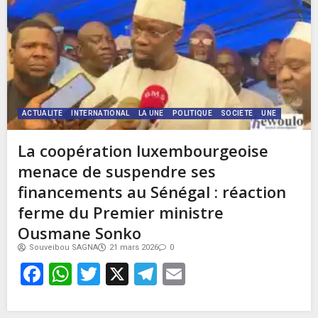
ACTUALITE
INTERNATIONAL
LA UNE
POLITIQUE
SOCIETE
UNE
La coopération luxembourgeoise
menace de suspendre ses
financements au Sénégal : réaction
ferme du Premier ministre
Ousmane Sonko
Souveibou SAGNA
21 mars 2026
0
Facebook
WhatsApp
Twitter
X
Telegram
Email