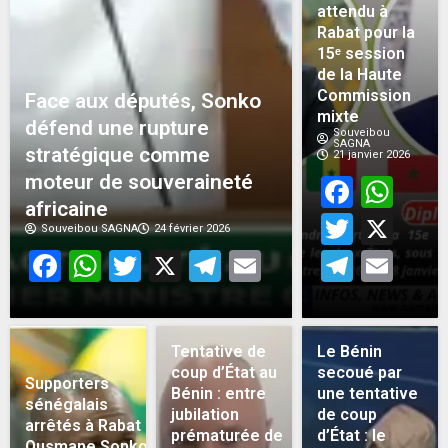
attendu à
Rabat pour la
15ᵉ session
de la Haute
Commission
Face aux députés, Sonko
mixte
défend une rupture
Souveibou
SAGNA
stratégique comme
21 janvier 2026
moteur de souveraineté
Face
Wh
africaine
Twitt
X
Souveibou SAGNA
24 février 2026
Facebook
WhatsApp
Twitter
X
Telegram
Email
Teleg
Em
Tentative de
Le Bénin
coup d’État au
secoué par
Supporters
Bénin : entre
une tentative
sénégalais
jubilation
de coup
arrêtés à Rabat :
prématurée de
d’État : le
Ousmane Sonko