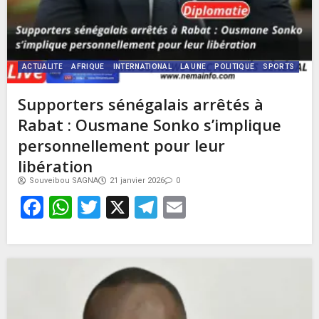
ACTUALITE
AFRIQUE
INTERNATIONAL
LA UNE
POLITIQUE
SPORTS
Supporters sénégalais arrêtés à
Rabat : Ousmane Sonko s’implique
personnellement pour leur
libération
Souveibou SAGNA
21 janvier 2026
0
Facebook
WhatsApp
Twitter
X
Telegram
Email