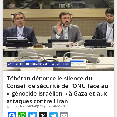
ACTUALITE
INTERNATIONAL
LA UNE
UNE
Téhéran dénonce le silence du
Conseil de sécurité de l’ONU face au
« génocide israélien » à Gaza et aux
attaques contre l’Iran
Souveibou SAGNA
22 juillet 2025
0
Facebook
WhatsApp
Twitter
X
Telegram
Email