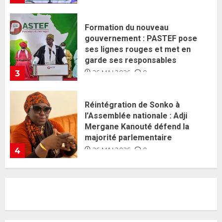
Réintégration de Sonko à
l’Assemblée nationale : Adji
Mergane Kanouté défend la
majorité parlementaire
26 MAI 2026
0
4
Guy Marius Sagna inquiet après la
nomination d’Al Aminou Lo : «
J’espère me tromper »
26 MAI 2026
0
5
Gouvernement Diomaye II :
Ahmadou Al Aminou Lo dévoile
une équipe de mission de 30
membres