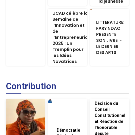
la jeunesse
UCAD célèbre la
Semaine de
LITTERATURE:
l’Innovation et
FARY NDAO
de
PRESENTE
l’Entrepreneuriat
SON LIVRE »
2025 : Un
LE DERNIER
Tremplin pour
DES ARTS
les Idées
Novatrices
Contribution
Décision du
Conseil
Constitutionnel
et Réaction de
l’honorable
Démocratie
député