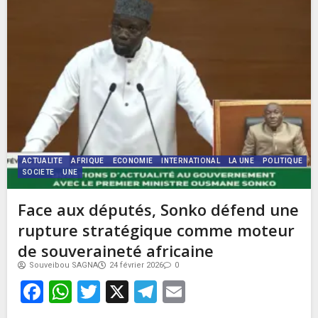
ACTUALITE
AFRIQUE
ECONOMIE
INTERNATIONAL
LA UNE
POLITIQUE
SOCIETE
UNE
Face aux députés, Sonko défend une
rupture stratégique comme moteur
de souveraineté africaine
Souveibou SAGNA
24 février 2026
0
Facebook
WhatsApp
Twitter
X
Telegram
Email