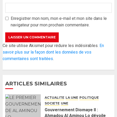
Formation du nouveau
gouvernement : PASTEF pose
ses lignes rouges et met en
Enregistrer mon nom, mon e-mail et mon site dans le
garde ses responsables
navigateur pour mon prochain commentaire.
26 MAI 2026
0
3
Réintégration de Sonko à
Ce site utilise Akismet pour réduire les indésirables.
En
l’Assemblée nationale : Adji
savoir plus sur la façon dont les données de vos
Mergane Kanouté défend la
commentaires sont traitées
.
majorité parlementaire
26 MAI 2026
0
4
ARTICLES SIMILAIRES
Guy Marius Sagna inquiet après la
nomination d’Al Aminou Lo : «
ACTUALITE
LA UNE
POLITIQUE
J’espère me tromper »
SOCIETE
UNE
26 MAI 2026
0
5
Gouvernement Diomaye II :
Ahmadou Al Aminou Lo dévoile