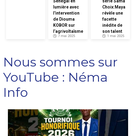
Sénégal en
serie Sama
lumière avec
Choix:Maya
l’intervention
révèle une
de Diouma
facette
KOBOR sur
inédite de
l’agrivoltaïsme
son talent
7 mai 2025
1 mai 2025
Nous sommes sur
YouTube : Néma
Info