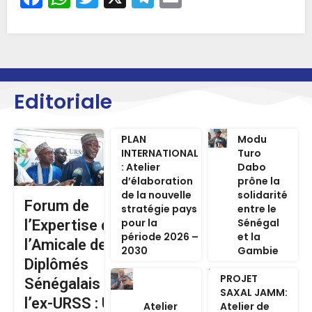
Editoriale
PLAN
Modu
INTERNATIONAL
Turo
: Atelier
Dabo
d’élaboration
prône la
de la nouvelle
solidarité
Forum de
stratégie pays
entre le
pour la
Sénégal
l’Expertise de
période 2026 –
et la
l’Amicale des
2030
Gambie
Diplômés
PROJET
Sénégalais de
SAXAL JAMM:
l’ex-URSS : Un
Atelier
Atelier de