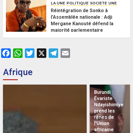
LA UNE
POLITIQUE
SOCIETE
UNE
Réintégration de Sonko à
l’Assemblée nationale : Adji
Mergane Kanouté défend la
majorité parlementaire
26 MAI 2026
0
Facebook
WhatsApp
Twitter
X
Telegram
Email
Afrique
Burundi :
Évariste
Ndayishimiye
prend les
rênes de
l’Union
africaine