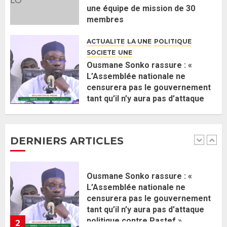
une équipe de mission de 30
Gouvernement Diomaye II :
membres
Ahmadou Al Aminou Lo dévoile
2 JUIN 2026
0
une équipe de mission de 30
ACTUALITE
LA UNE
POLITIQUE
membres
SOCIETE
UNE
2 JUIN 2026
0
1
Ousmane Sonko rassure : «
L’Assemblée nationale ne
censurera pas le gouvernement
Ousmane Sonko rassure : «
tant qu’il n’y aura pas d’attaque
L’Assemblée nationale ne
politique contre Pastef »
censurera pas le gouvernement
2 JUIN 2026
0
tant qu’il n’y aura pas d’attaque
DERNIERS ARTICLES
politique contre Pastef »
2
2 JUIN 2026
0
Formation du nouveau
gouvernement : PASTEF pose
ses lignes rouges et met en
garde ses responsables
26 MAI 2026
0
3