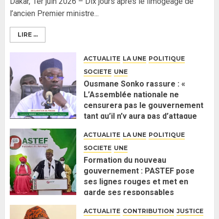
Dakar, 1er juin 2026 – Dix jours après le limogeage de
l’ancien Premier ministre...
LIRE ...
ACTUALITE
LA UNE
POLITIQUE
SOCIETE
UNE
Ousmane Sonko rassure : «
L’Assemblée nationale ne
censurera pas le gouvernement
tant qu’il n’y aura pas d’attaque
politique contre Pastef »
ACTUALITE
LA UNE
POLITIQUE
2 JUIN 2026
0
SOCIETE
UNE
Formation du nouveau
gouvernement : PASTEF pose
ses lignes rouges et met en
garde ses responsables
26 MAI 2026
0
ACTUALITE
CONTRIBUTION
JUSTICE