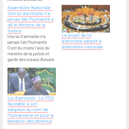
Assemblée Nationale :
Une loi d’amnistie n’a
jamais fait l’humanité a
dit le Ministre de la
Justice
Le projet de loi
Une loi d'amnistie n'a
d’amnistie adopté à
jamais fait l'humanité.
assemblée nationale
C'est du moins l'avis du
ministre de la justice et
garde des sceaux Aissata
Tall Sall. Par contre, je n'ai
jamais fait appel au cas du
Rwanda et de l'Allemagne
Nazie en le comparant au
Sénégal. Mais ce qui
s'était passé dans ces…
Loi d’amnistie : Le PDS
favorable à son
adoption au nom de
l’humanisme et pour la
libération des détenus