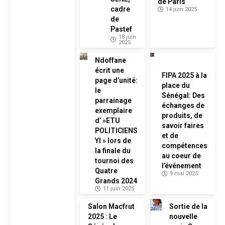
de Paris
cadre
14 juin 2025
de
Pastef
18 juin
2025
Ndoffane
écrit une
FIPA 2025 à la
page d’unité:
place du
le
Sénégal: Des
parrainage
échanges de
exemplaire
produits, de
d’ »ETU
savoir faires
POLITICIENS
et de
YI » lors de
compétences
la finale du
au coeur de
tournoi des
l’événement
Quatre
9 mai 2025
Grands 2024
11 juin 2025
Salon Macfrut
Sortie de la
2025 : Le
nouvelle