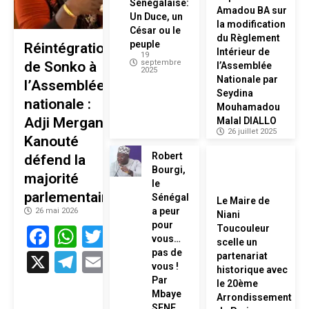
Sénégalaise:
Amadou BA sur
Un Duce, un
la modification
César ou le
du Règlement
peuple
Réintégration
Intérieur de
19
septembre
de Sonko à
l’Assemblée
2025
Nationale par
l’Assemblée
Seydina
nationale :
Mouhamadou
Adji Mergane
Malal DIALLO
26 juillet 2025
Kanouté
Robert
défend la
Bourgi,
majorité
le
parlementaire
Sénégal
Le Maire de
a peur
26 mai 2026
Niani
pour
Facebook
WhatsApp
Twitter
Toucouleur
vous…
scelle un
pas de
X
Telegram
Email
partenariat
vous !
historique avec
Par
le 20ème
Mbaye
Arrondissement
SENE,