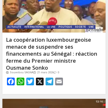
ACTUALITE
INTERNATIONAL
LA UNE
POLITIQUE
SOCIETE
UNE
La coopération luxembourgeoise
menace de suspendre ses
financements au Sénégal : réaction
ferme du Premier ministre
Ousmane Sonko
Souveibou SAGNA
21 mars 2026
0
Facebook
WhatsApp
Twitter
X
Telegram
Email