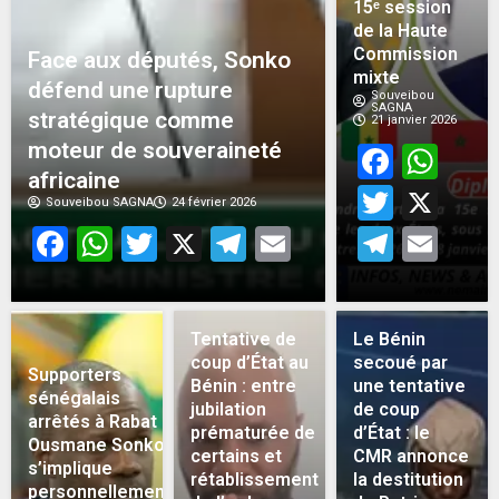
15ᵉ session
de la Haute
Commission
Face aux députés, Sonko
mixte
défend une rupture
Souveibou
SAGNA
stratégique comme
21 janvier 2026
moteur de souveraineté
Face
Wh
africaine
Twitt
X
Souveibou SAGNA
24 février 2026
Facebook
WhatsApp
Twitter
X
Telegram
Email
Teleg
Em
Tentative de
Le Bénin
coup d’État au
secoué par
Supporters
Bénin : entre
une tentative
sénégalais
jubilation
de coup
arrêtés à Rabat :
prématurée de
d’État : le
Ousmane Sonko
certains et
CMR annonce
s’implique
rétablissement
la destitution
personnellement