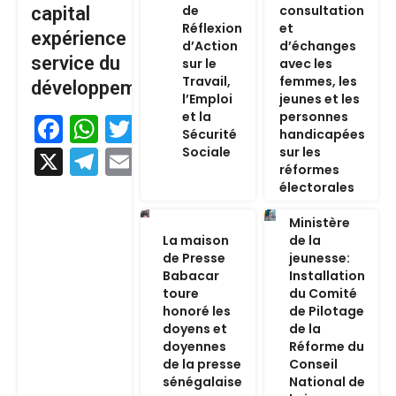
de
consultation
capital
Réflexion
et
expérience au
d’Action
d’échanges
service du
sur le
avec les
Travail,
femmes, les
développement
l’Emploi
jeunes et les
et la
personnes
Facebook
WhatsApp
Twitter
Sécurité
handicapées
Sociale
sur les
X
Telegram
Email
réformes
électorales
Ministère
La maison
de la
de Presse
jeunesse:
Babacar
Installation
toure
du Comité
honoré les
de Pilotage
doyens et
de la
doyennes
Réforme du
de la presse
Conseil
sénégalaise
National de