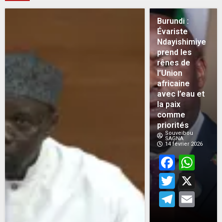
Burundi :
Évariste
Ndayishimiye
prend les
rênes de
l’Union
africaine
avec l’eau et
la paix
comme
priorités
Souveibou
SAGNA
14 février 2026
Face
Wh
Twitt
X
Teleg
Em