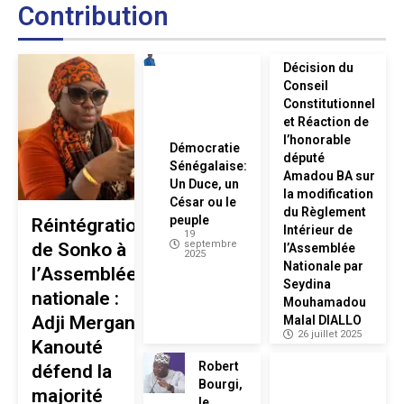
Contribution
Décision du
Conseil
Constitutionnel
et Réaction de
l’honorable
Démocratie
député
Sénégalaise:
Amadou BA sur
Un Duce, un
la modification
César ou le
du Règlement
peuple
Réintégration
Intérieur de
19
septembre
de Sonko à
l’Assemblée
2025
Nationale par
l’Assemblée
Seydina
nationale :
Mouhamadou
Adji Mergane
Malal DIALLO
26 juillet 2025
Kanouté
Robert
défend la
Bourgi,
majorité
le