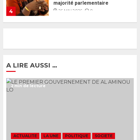
26 MAI 2026
0
5
Gouvernement Diomaye II :
Ahmadou Al Aminou Lo dévoile
une équipe de mission de 30
membres
2 JUIN 2026
0
1
A LIRE AUSSI …
Ousmane Sonko rassure : «
2 min de lecture
L’Assemblée nationale ne
censurera pas le gouvernement
tant qu’il n’y aura pas d’attaque
politique contre Pastef »
2
2 JUIN 2026
0
Formation du nouveau
gouvernement : PASTEF pose
ACTUALITE
LA UNE
POLITIQUE
SOCIETE