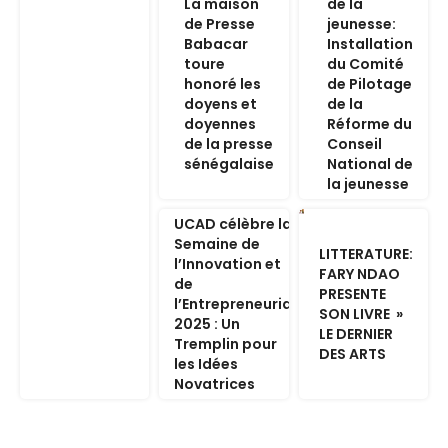
La maison
de la
de Presse
jeunesse:
Babacar
Installation
toure
du Comité
honoré les
de Pilotage
doyens et
de la
doyennes
Réforme du
de la presse
Conseil
sénégalaise
National de
la jeunesse
UCAD célèbre la
Semaine de
LITTERATURE:
l’Innovation et
FARY NDAO
de
PRESENTE
l’Entrepreneuriat
SON LIVRE »
2025 : Un
LE DERNIER
Tremplin pour
DES ARTS
les Idées
Novatrices