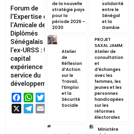
de la nouvelle
solidarité
Forum de
stratégie pays
entre le
pour la
Sénégal
l’Expertise de
période 2026 –
et la
l’Amicale des
2030
Gambie
Diplômés
PROJET
Sénégalais de
SAXAL JAMM:
l’ex-URSS : Un
Atelier
Atelier de
de
consultation
capital
Réflexion
et
expérience au
d’Action
d’échanges
service du
sur le
avec les
Travail,
femmes, les
développement
l’Emploi
jeunes et les
et la
personnes
Facebook
WhatsApp
Twitter
Sécurité
handicapées
Sociale
sur les
X
Telegram
Email
réformes
électorales
Ministère