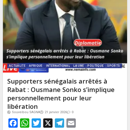
ACTUALITE
AFRIQUE
INTERNATIONAL
LA UNE
POLITIQUE
SPORTS
Supporters sénégalais arrêtés à
Rabat : Ousmane Sonko s’implique
personnellement pour leur
libération
Souveibou SAGNA
21 janvier 2026
0
Facebook
WhatsApp
Twitter
X
Telegram
Email