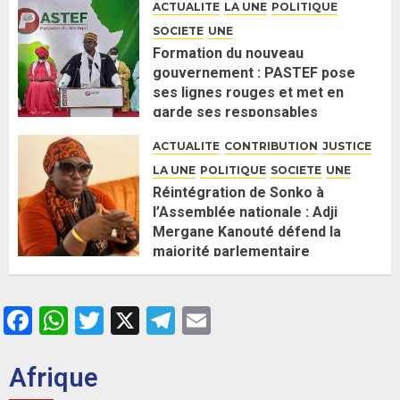
ACTUALITE
LA UNE
POLITIQUE
2 JUIN 2026
0
SOCIETE
UNE
Formation du nouveau
gouvernement : PASTEF pose
ses lignes rouges et met en
garde ses responsables
26 MAI 2026
0
ACTUALITE
CONTRIBUTION
JUSTICE
LA UNE
POLITIQUE
SOCIETE
UNE
Réintégration de Sonko à
l’Assemblée nationale : Adji
Mergane Kanouté défend la
majorité parlementaire
26 MAI 2026
0
Facebook
WhatsApp
Twitter
X
Telegram
Email
Afrique