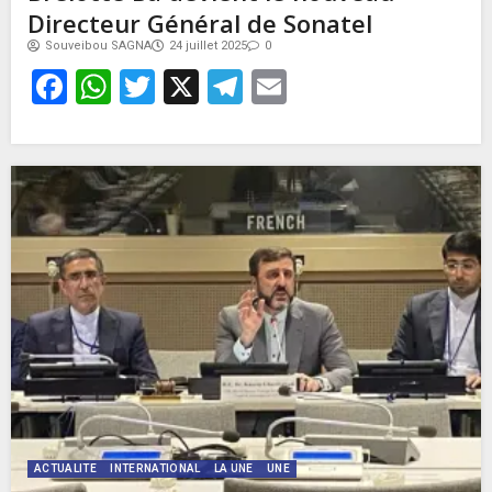
Directeur Général de Sonatel
Souveibou SAGNA
24 juillet 2025
0
Facebook
WhatsApp
Twitter
X
Telegram
Email
ACTUALITE
INTERNATIONAL
LA UNE
UNE