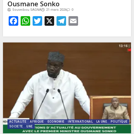
Ousmane Sonko
Souveibou SAGNA
21 mars 2026
0
Facebook
WhatsApp
Twitter
X
Telegram
Email
ACTUALITE
AFRIQUE
ECONOMIE
INTERNATIONAL
LA UNE
POLITIQUE
SOCIETE
UNE