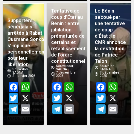
Tentative de
Le Bénin
coup d’État au
secoué par
Supporters
Bénin : entre
une tentative
sénégalais
jubilation
de coup
arrêtés à Rabat :
prématurée de
d’État : le
Ousmane Sonko
certains et
CMR annonce
s’implique
rétablissement
la destitution
personnellement
de l’ordre
de Patrice
pour leur
constitutionnel
Talon
libération
Souveibou
Souveibou
Souveibou
SAGNA
SAGNA
SAGNA
7 décembre
7 décembre
21 janvier 2026
2025
2025
Facebook
WhatsApp
Facebook
WhatsApp
Face
Wh
Twitter
X
Twitter
X
Twitt
X
Telegram
Email
Telegram
Email
Teleg
Em