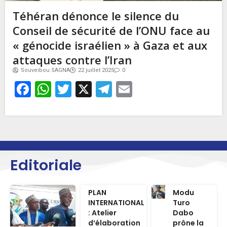
Téhéran dénonce le silence du
Conseil de sécurité de l’ONU face au
« génocide israélien » à Gaza et aux
attaques contre l’Iran
Souveibou SAGNA
22 juillet 2025
0
Facebook
WhatsApp
Twitter
X
Telegram
Email
Editoriale
PLAN
Modu
INTERNATIONAL
Turo
: Atelier
Dabo
d’élaboration
prône la