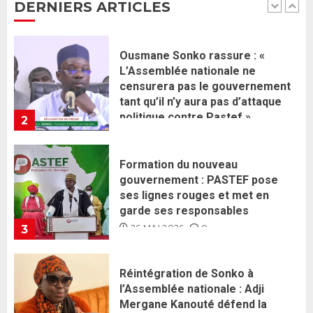
DERNIERS ARTICLES
politique contre Pastef »
2
2 JUIN 2026
0
Formation du nouveau
gouvernement : PASTEF pose
ses lignes rouges et met en
garde ses responsables
26 MAI 2026
0
3
Réintégration de Sonko à
l’Assemblée nationale : Adji
Mergane Kanouté défend la
majorité parlementaire
26 MAI 2026
0
4
Guy Marius Sagna inquiet après la
nomination d’Al Aminou Lo : «
J’espère me tromper »