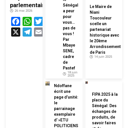
parlementaire
Sénégal
Le Maire de
a peur
26 mai 2026
Niani
pour
Facebook
WhatsApp
Twitter
Toucouleur
vous…
scelle un
pas de
X
Telegram
Email
partenariat
vous !
historique avec
Par
le 20ème
Mbaye
Arrondissement
SENE,
de Paris
cadre
14 juin 2025
de
Pastef
18 juin
2025
Ndoffane
écrit une
FIPA 2025 à la
page d’unité:
place du
le
Sénégal: Des
parrainage
échanges de
exemplaire
produits, de
d’ »ETU
savoir faires
POLITICIENS