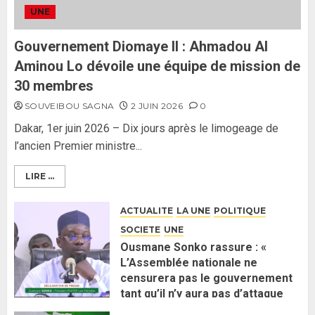
ses lignes rouges et met en
UNE
garde ses responsables
26 MAI 2026
0
3
Gouvernement Diomaye II : Ahmadou Al
Aminou Lo dévoile une équipe de mission de
30 membres
SOUVEIBOU SAGNA
2 JUIN 2026
0
Dakar, 1er juin 2026 – Dix jours après le limogeage de
l’ancien Premier ministre...
LIRE ...
ACTUALITE
LA UNE
POLITIQUE
SOCIETE
UNE
Ousmane Sonko rassure : «
L’Assemblée nationale ne
censurera pas le gouvernement
tant qu’il n’y aura pas d’attaque
politique contre Pastef »