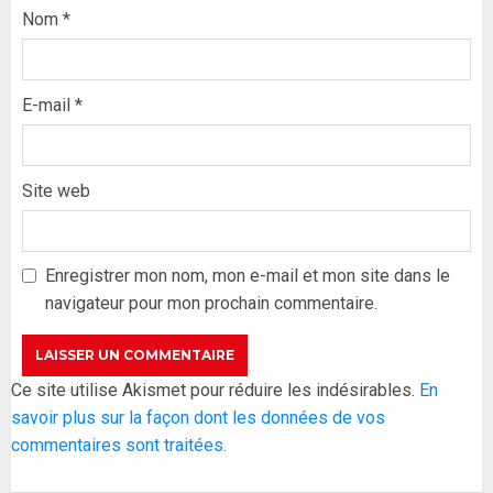
Nom
*
E-mail
*
Site web
Formation du nouveau
gouvernement : PASTEF pose
ses lignes rouges et met en
Enregistrer mon nom, mon e-mail et mon site dans le
garde ses responsables
navigateur pour mon prochain commentaire.
26 MAI 2026
0
3
Réintégration de Sonko à
Ce site utilise Akismet pour réduire les indésirables.
En
l’Assemblée nationale : Adji
savoir plus sur la façon dont les données de vos
Mergane Kanouté défend la
commentaires sont traitées
.
majorité parlementaire
26 MAI 2026
0
4