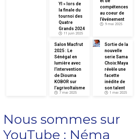
et de
YI » lors de
compétences
la finale du
au coeur de
tournoi des
l’événement
Quatre
9 mai 2025
Grands 2024
11 juin 2025
Salon Macfrut
Sortie de la
2025 : Le
nouvelle
Sénégal en
serie Sama
lumière avec
Choix:Maya
l’intervention
révèle une
de Diouma
facette
KOBOR sur
inédite de
l’agrivoltaïsme
son talent
7 mai 2025
1 mai 2025
Nous sommes sur
YouTube : Néma