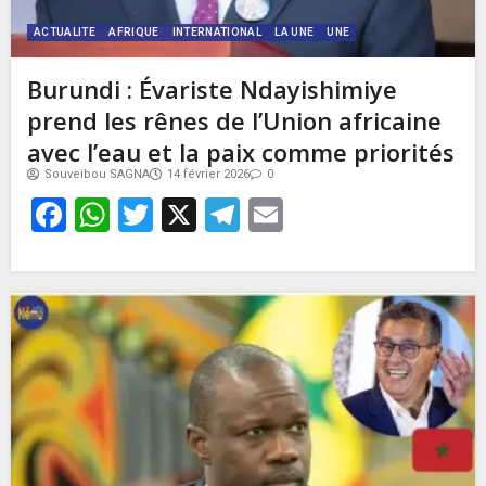
ACTUALITE
AFRIQUE
INTERNATIONAL
LA UNE
UNE
Burundi : Évariste Ndayishimiye
prend les rênes de l’Union africaine
avec l’eau et la paix comme priorités
Souveibou SAGNA
14 février 2026
0
Facebook
WhatsApp
Twitter
X
Telegram
Email