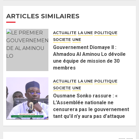
ARTICLES SIMILAIRES
Guy Marius Sagna inquiet après la
nomination d’Al Aminou Lo : «
ACTUALITE
LA UNE
POLITIQUE
J’espère me tromper »
SOCIETE
UNE
26 MAI 2026
0
5
Gouvernement Diomaye II :
Ahmadou Al Aminou Lo dévoile
une équipe de mission de 30
Gouvernement Diomaye II :
membres
Ahmadou Al Aminou Lo dévoile
2 JUIN 2026
0
une équipe de mission de 30
ACTUALITE
LA UNE
POLITIQUE
membres
SOCIETE
UNE
2 JUIN 2026
0
1
Ousmane Sonko rassure : «
L’Assemblée nationale ne
censurera pas le gouvernement
Ousmane Sonko rassure : «
tant qu’il n’y aura pas d’attaque
L’Assemblée nationale ne
politique contre Pastef »
censurera pas le gouvernement
2 JUIN 2026
0
tant qu’il n’y aura pas d’attaque