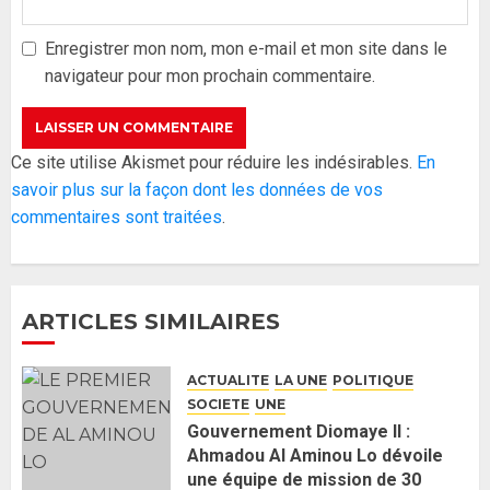
gouvernement : PASTEF pose
ses lignes rouges et met en
Enregistrer mon nom, mon e-mail et mon site dans le
garde ses responsables
navigateur pour mon prochain commentaire.
26 MAI 2026
0
3
Réintégration de Sonko à
Ce site utilise Akismet pour réduire les indésirables.
En
l’Assemblée nationale : Adji
savoir plus sur la façon dont les données de vos
Mergane Kanouté défend la
commentaires sont traitées
.
majorité parlementaire
26 MAI 2026
0
4
ARTICLES SIMILAIRES
Guy Marius Sagna inquiet après la
nomination d’Al Aminou Lo : «
ACTUALITE
LA UNE
POLITIQUE
J’espère me tromper »
SOCIETE
UNE
26 MAI 2026
0
5
Gouvernement Diomaye II :
Ahmadou Al Aminou Lo dévoile
une équipe de mission de 30