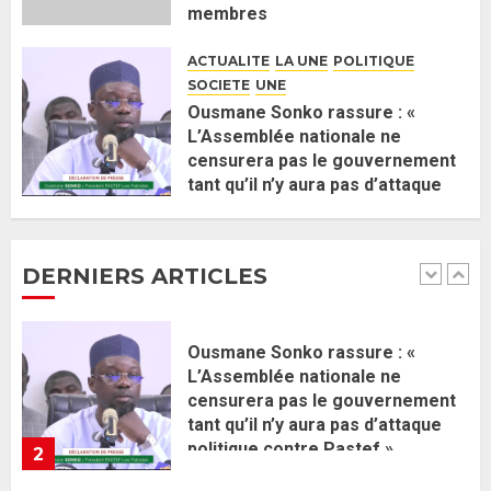
Gouvernement Diomaye II :
membres
Ahmadou Al Aminou Lo dévoile
2 JUIN 2026
0
une équipe de mission de 30
ACTUALITE
LA UNE
POLITIQUE
membres
SOCIETE
UNE
2 JUIN 2026
0
1
Ousmane Sonko rassure : «
L’Assemblée nationale ne
censurera pas le gouvernement
Ousmane Sonko rassure : «
tant qu’il n’y aura pas d’attaque
L’Assemblée nationale ne
politique contre Pastef »
censurera pas le gouvernement
2 JUIN 2026
0
tant qu’il n’y aura pas d’attaque
DERNIERS ARTICLES
politique contre Pastef »
2
2 JUIN 2026
0
Formation du nouveau
gouvernement : PASTEF pose
ses lignes rouges et met en
garde ses responsables
26 MAI 2026
0
3