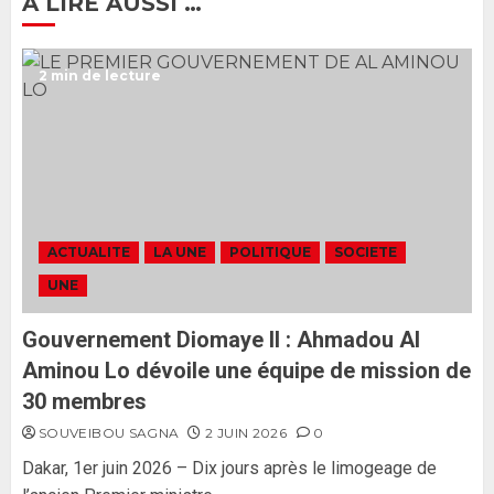
A LIRE AUSSI …
Ousmane Sonko rassure : «
2 min de lecture
L’Assemblée nationale ne
censurera pas le gouvernement
tant qu’il n’y aura pas d’attaque
politique contre Pastef »
2
2 JUIN 2026
0
Formation du nouveau
gouvernement : PASTEF pose
ACTUALITE
LA UNE
POLITIQUE
SOCIETE
ses lignes rouges et met en
UNE
garde ses responsables
26 MAI 2026
0
3
Gouvernement Diomaye II : Ahmadou Al
Aminou Lo dévoile une équipe de mission de
30 membres
SOUVEIBOU SAGNA
2 JUIN 2026
0
Dakar, 1er juin 2026 – Dix jours après le limogeage de