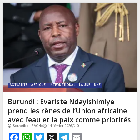
ACTUALITE
AFRIQUE
INTERNATIONAL
LA UNE
UNE
Burundi : Évariste Ndayishimiye
prend les rênes de l’Union africaine
avec l’eau et la paix comme priorités
Souveibou SAGNA
14 février 2026
0
Facebook
WhatsApp
Twitter
X
Telegram
Email