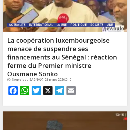
ACTUALITE
INTERNATIONAL
LA UNE
POLITIQUE
SOCIETE
UNE
La coopération luxembourgeoise
menace de suspendre ses
financements au Sénégal : réaction
ferme du Premier ministre
Ousmane Sonko
Souveibou SAGNA
21 mars 2026
0
Facebook
WhatsApp
Twitter
X
Telegram
Email