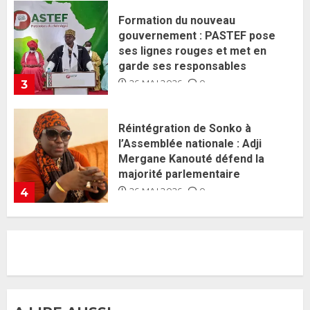
Réintégration de Sonko à
l’Assemblée nationale : Adji
Mergane Kanouté défend la
majorité parlementaire
26 MAI 2026
0
4
Guy Marius Sagna inquiet après la
nomination d’Al Aminou Lo : «
J’espère me tromper »
26 MAI 2026
0
5
Gouvernement Diomaye II :
Ahmadou Al Aminou Lo dévoile
une équipe de mission de 30
membres
2 JUIN 2026
0
1