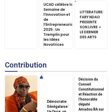
UCAD célèbre la
Semaine de
LITTERATURE:
l’Innovation et
FARY NDAO
de
PRESENTE
l’Entrepreneuriat
SON LIVRE »
2025 : Un
LE DERNIER
Tremplin pour
DES ARTS
les Idées
Novatrices
Contribution
Décision du
Conseil
Constitutionnel
et Réaction de
l’honorable
Démocratie
député
Sénégalaise:
Amadou BA sur
Un Duce, un