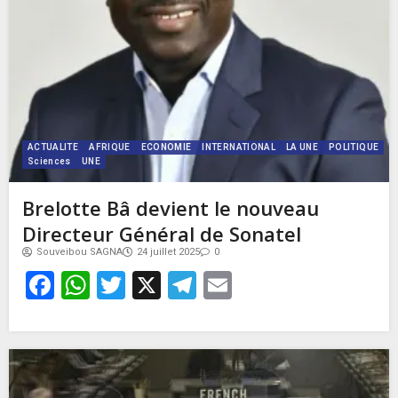
ACTUALITE
AFRIQUE
ECONOMIE
INTERNATIONAL
LA UNE
POLITIQUE
Sciences
UNE
Brelotte Bâ devient le nouveau
Directeur Général de Sonatel
Souveibou SAGNA
24 juillet 2025
0
Facebook
WhatsApp
Twitter
X
Telegram
Email