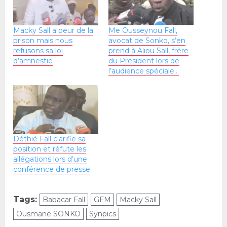
Macky Sall a peur de la
Me Ousseynou Fall,
prison mais nous
avocat de Sonko, s’en
refusons sa loi
prend à Aliou Sall, frère
d’amnestie
du Président lors de
l’audience spéciale…
Déthié Fall clarifie sa
position et réfute les
allégations lors d’une
conférence de presse
Tags:
Babacar Fall
GFM
Macky Sall
Ousmane SONKO
Synpics