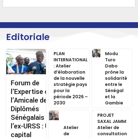
Editoriale
PLAN
Modu
INTERNATIONAL
Turo
: Atelier
Dabo
d’élaboration
prône la
de la nouvelle
solidarité
Forum de
stratégie pays
entre le
pour la
Sénégal
l’Expertise de
période 2026 –
et la
l’Amicale des
2030
Gambie
Diplômés
PROJET
Sénégalais de
SAXAL JAMM:
l’ex-URSS : Un
Atelier
Atelier de
de
consultation
capital