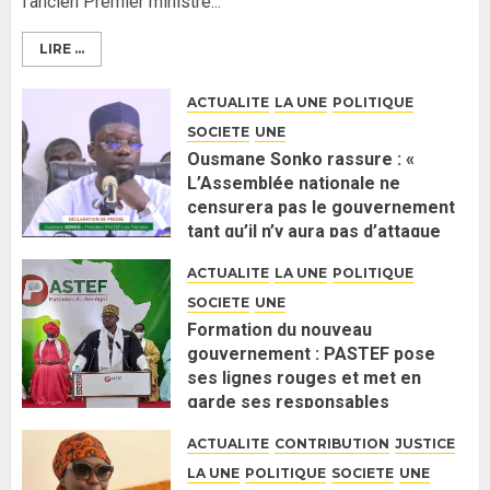
l’ancien Premier ministre...
LIRE ...
ACTUALITE
LA UNE
POLITIQUE
SOCIETE
UNE
Ousmane Sonko rassure : «
L’Assemblée nationale ne
censurera pas le gouvernement
tant qu’il n’y aura pas d’attaque
politique contre Pastef »
ACTUALITE
LA UNE
POLITIQUE
2 JUIN 2026
0
SOCIETE
UNE
Formation du nouveau
gouvernement : PASTEF pose
ses lignes rouges et met en
garde ses responsables
26 MAI 2026
0
ACTUALITE
CONTRIBUTION
JUSTICE
LA UNE
POLITIQUE
SOCIETE
UNE