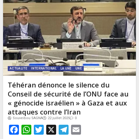
ACTUALITE
INTERNATIONAL
LA UNE
UNE
Téhéran dénonce le silence du
Conseil de sécurité de l’ONU face au
« génocide israélien » à Gaza et aux
attaques contre l’Iran
Souveibou SAGNA
22 juillet 2025
0
Facebook
WhatsApp
Twitter
X
Telegram
Email