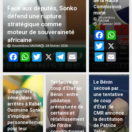
de la Haute
Commission
Face aux députés, Sonko
mixte
défend une rupture
Souveibou
SAGNA
stratégique comme
21 janvier 2026
moteur de souveraineté
Face
Wh
africaine
Twitt
X
Souveibou SAGNA
24 février 2026
Facebook
WhatsApp
Twitter
X
Telegram
Email
Teleg
Em
Tentative de
Le Bénin
coup d’État au
secoué par
Supporters
Bénin : entre
une tentative
sénégalais
jubilation
de coup
arrêtés à Rabat :
prématurée de
d’État : le
Ousmane Sonko
certains et
CMR annonce
s’implique
rétablissement
la destitution
personnellement
de l’ordre
de Patrice
pour leur
constitutionnel
Talon