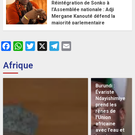
Réintégration de Sonko à
l’Assemblée nationale : Adji
Mergane Kanouté défend la
majorité parlementaire
26 MAI 2026
0
Facebook
WhatsApp
Twitter
X
Telegram
Email
Afrique
Burundi :
Évariste
Ndayishimiye
prend les
rênes de
l’Union
africaine
avec l’eau et