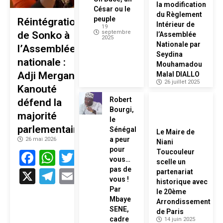
la modification
César ou le
du Règlement
peuple
Réintégration
Intérieur de
19
septembre
de Sonko à
l’Assemblée
2025
Nationale par
l’Assemblée
Seydina
nationale :
Mouhamadou
Adji Mergane
Malal DIALLO
26 juillet 2025
Kanouté
Robert
défend la
Bourgi,
majorité
le
parlementaire
Sénégal
Le Maire de
a peur
26 mai 2026
Niani
pour
Facebook
WhatsApp
Twitter
Toucouleur
vous…
scelle un
pas de
X
Telegram
Email
partenariat
vous !
historique avec
Par
le 20ème
Mbaye
Arrondissement
SENE,
de Paris
cadre
14 juin 2025