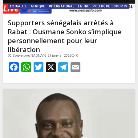
ACTUALITE
AFRIQUE
INTERNATIONAL
LA UNE
POLITIQUE
SPORTS
Supporters sénégalais arrêtés à
Rabat : Ousmane Sonko s’implique
personnellement pour leur
libération
Souveibou SAGNA
21 janvier 2026
0
Facebook
WhatsApp
Twitter
X
Telegram
Email