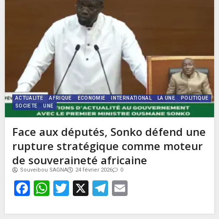
ACTUALITE
AFRIQUE
ECONOMIE
INTERNATIONAL
LA UNE
POLITIQUE
SOCIETE
UNE
Face aux députés, Sonko défend une
rupture stratégique comme moteur
de souveraineté africaine
Souveibou SAGNA
24 février 2026
0
Facebook
WhatsApp
Twitter
X
Telegram
Email