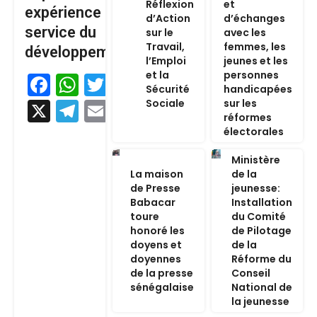
Réflexion
et
expérience au
d’Action
d’échanges
service du
sur le
avec les
Travail,
femmes, les
développement
l’Emploi
jeunes et les
et la
personnes
Facebook
WhatsApp
Twitter
Sécurité
handicapées
Sociale
sur les
X
Telegram
Email
réformes
électorales
Ministère
La maison
de la
de Presse
jeunesse:
Babacar
Installation
toure
du Comité
honoré les
de Pilotage
doyens et
de la
doyennes
Réforme du
de la presse
Conseil
sénégalaise
National de
la jeunesse