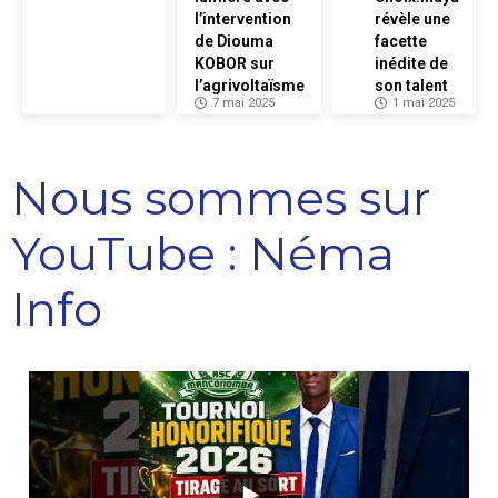
l’intervention
révèle une
de Diouma
facette
KOBOR sur
inédite de
l’agrivoltaïsme
son talent
7 mai 2025
1 mai 2025
Nous sommes sur
YouTube : Néma
Info