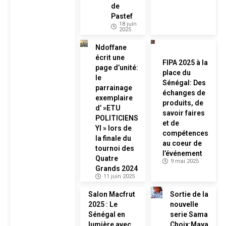
de
Pastef
18 juin
2025
Ndoffane
écrit une
FIPA 2025 à la
page d’unité:
place du
le
Sénégal: Des
parrainage
échanges de
exemplaire
produits, de
d’ »ETU
savoir faires
POLITICIENS
et de
YI » lors de
compétences
la finale du
au coeur de
tournoi des
l’événement
Quatre
9 mai 2025
Grands 2024
11 juin 2025
Salon Macfrut
Sortie de la
2025 : Le
nouvelle
Sénégal en
serie Sama
lumière avec
Choix:Maya