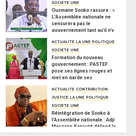
SOCIETE
UNE
Ousmane Sonko rassure : «
L’Assemblée nationale ne
censurera pas le
gouvernement tant qu’il n’y
aura pas d’attaque politique
ACTUALITE
LA UNE
POLITIQUE
contre Pastef »
SOCIETE
UNE
2 JUIN 2026
0
Formation du nouveau
gouvernement : PASTEF
pose ses lignes rouges et
met en garde ses
responsables
ACTUALITE
CONTRIBUTION
26 MAI 2026
0
JUSTICE
LA UNE
POLITIQUE
SOCIETE
UNE
Réintégration de Sonko à
l’Assemblée nationale : Adji
Mergane Kanouté défend la
majorité parlementaire