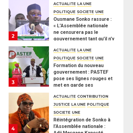
2 JUIN 2026
0
ACTUALITE
LA UNE
POLITIQUE
SOCIETE
UNE
Ousmane Sonko rassure :
« L’Assemblée nationale
ne censurera pas le
2
gouvernement tant qu’il n’y
aura pas d’attaque
ACTUALITE
LA UNE
politique contre Pastef »
POLITIQUE
SOCIETE
UNE
2 JUIN 2026
0
Formation du nouveau
gouvernement : PASTEF
pose ses lignes rouges et
3
met en garde ses
responsables
ACTUALITE
CONTRIBUTION
26 MAI 2026
0
JUSTICE
LA UNE
POLITIQUE
SOCIETE
UNE
Réintégration de Sonko à
l’Assemblée nationale :
4
Adji Mergane Kanouté