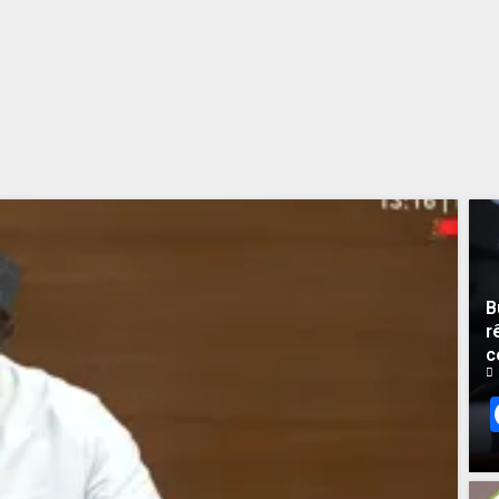
contre Pastef »
2 JUIN 2026
0
B
r
c