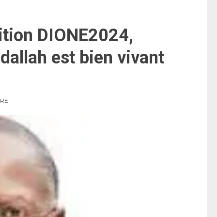
lition DIONE2024,
llah est bien vivant
URE