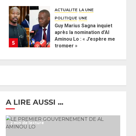
défend la majorité
ACTUALITE
LA UNE
parlementaire
POLITIQUE
UNE
26 MAI 2026
0
Guy Marius Sagna inquiet
après la nomination d’Al
Aminou Lo : « J’espère me
5
tromper »
26 MAI 2026
0
A LIRE AUSSI …
2 min de lecture