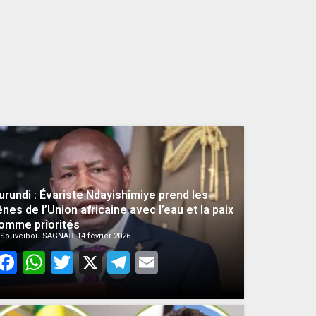
26 MAI 2026
0
urundi : Évariste Ndayishimiye prend les
ênes de l’Union africaine avec l’eau et la paix
omme priorités
Souveibou SAGNA
14 février 2026
Facebook
WhatsApp
Twitter
X
Telegram
Email