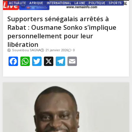
ACTUALITE
AFRIQUE
INTERNATIONAL
LA UNE
POLITIQUE
SPORTS
Supporters sénégalais arrêtés à
Rabat : Ousmane Sonko s’implique
personnellement pour leur
libération
Souveibou SAGNA
21 janvier 2026
0
Facebook
WhatsApp
Twitter
X
Telegram
Email