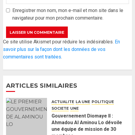
gouvernement : PASTEF pose
ses lignes rouges et met en
Enregistrer mon nom, mon e-mail et mon site dans le
garde ses responsables
navigateur pour mon prochain commentaire.
26 MAI 2026
0
3
Réintégration de Sonko à
Ce site utilise Akismet pour réduire les indésirables.
En
l’Assemblée nationale : Adji
savoir plus sur la façon dont les données de vos
Mergane Kanouté défend la
commentaires sont traitées
.
majorité parlementaire
26 MAI 2026
0
4
ARTICLES SIMILAIRES
Guy Marius Sagna inquiet après la
nomination d’Al Aminou Lo : «
ACTUALITE
LA UNE
POLITIQUE
J’espère me tromper »
SOCIETE
UNE
26 MAI 2026
0
5
Gouvernement Diomaye II :
Ahmadou Al Aminou Lo dévoile
une équipe de mission de 30
Gouvernement Diomaye II :