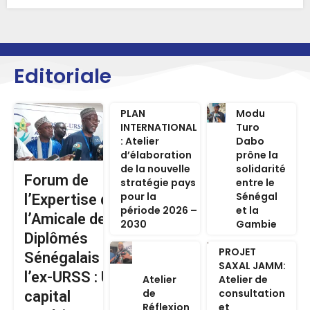
Editoriale
PLAN
Modu
INTERNATIONAL
Turo
: Atelier
Dabo
d’élaboration
prône la
de la nouvelle
solidarité
Forum de
stratégie pays
entre le
pour la
Sénégal
l’Expertise de
période 2026 –
et la
l’Amicale des
2030
Gambie
Diplômés
PROJET
Sénégalais de
SAXAL JAMM:
l’ex-URSS : Un
Atelier
Atelier de
de
consultation
capital
Réflexion
et