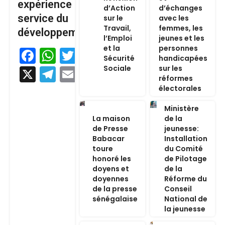
expérience au
d’Action
d’échanges
service du
sur le
avec les
Travail,
femmes, les
développement
l’Emploi
jeunes et les
et la
personnes
Facebook
WhatsApp
Twitter
Sécurité
handicapées
Sociale
sur les
X
Telegram
Email
réformes
électorales
Ministère
La maison
de la
de Presse
jeunesse:
Babacar
Installation
toure
du Comité
honoré les
de Pilotage
doyens et
de la
doyennes
Réforme du
de la presse
Conseil
sénégalaise
National de
la jeunesse