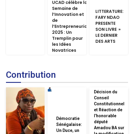
UCAD célèbre la
Semaine de
LITTERATURE:
l’Innovation et
FARY NDAO
de
PRESENTE
l’Entrepreneuriat
SON LIVRE »
2025 : Un
LE DERNIER
Tremplin pour
DES ARTS
les Idées
Novatrices
Contribution
Décision du
Conseil
Constitutionnel
et Réaction de
l’honorable
Démocratie
député
Sénégalaise:
Amadou BA sur
Un Duce, un
la modification