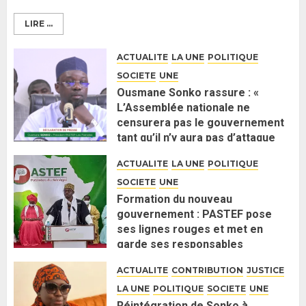
LIRE ...
ACTUALITE
LA UNE
POLITIQUE
SOCIETE
UNE
Ousmane Sonko rassure : «
L’Assemblée nationale ne
censurera pas le gouvernement
tant qu’il n’y aura pas d’attaque
politique contre Pastef »
ACTUALITE
LA UNE
POLITIQUE
2 JUIN 2026
0
SOCIETE
UNE
Formation du nouveau
gouvernement : PASTEF pose
ses lignes rouges et met en
garde ses responsables
26 MAI 2026
0
ACTUALITE
CONTRIBUTION
JUSTICE
LA UNE
POLITIQUE
SOCIETE
UNE
Réintégration de Sonko à