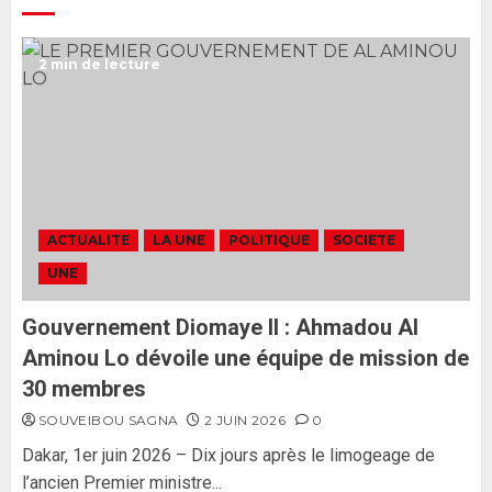
Ousmane Sonko rassure : «
2 min de lecture
L’Assemblée nationale ne
censurera pas le gouvernement
tant qu’il n’y aura pas d’attaque
politique contre Pastef »
2
2 JUIN 2026
0
Formation du nouveau
gouvernement : PASTEF pose
ACTUALITE
LA UNE
POLITIQUE
SOCIETE
ses lignes rouges et met en
UNE
garde ses responsables
26 MAI 2026
0
3
Gouvernement Diomaye II : Ahmadou Al
Aminou Lo dévoile une équipe de mission de
30 membres
SOUVEIBOU SAGNA
2 JUIN 2026
0
Dakar, 1er juin 2026 – Dix jours après le limogeage de
l’ancien Premier ministre...