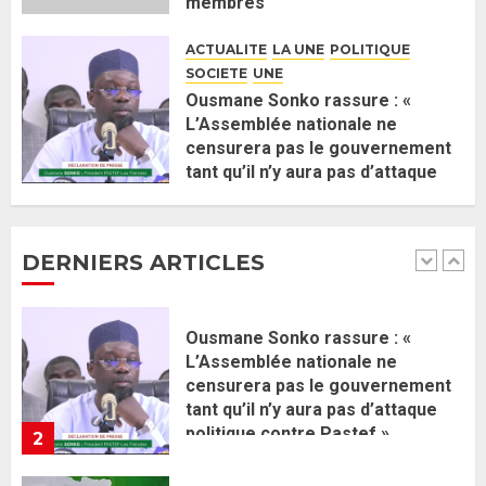
membres
Ahmadou Al Aminou Lo dévoile
2 JUIN 2026
0
une équipe de mission de 30
ACTUALITE
LA UNE
POLITIQUE
membres
SOCIETE
UNE
2 JUIN 2026
0
1
Ousmane Sonko rassure : «
L’Assemblée nationale ne
censurera pas le gouvernement
Ousmane Sonko rassure : «
tant qu’il n’y aura pas d’attaque
L’Assemblée nationale ne
politique contre Pastef »
censurera pas le gouvernement
2 JUIN 2026
0
tant qu’il n’y aura pas d’attaque
DERNIERS ARTICLES
politique contre Pastef »
2
2 JUIN 2026
0
Formation du nouveau
gouvernement : PASTEF pose
ses lignes rouges et met en
garde ses responsables
26 MAI 2026
0
3