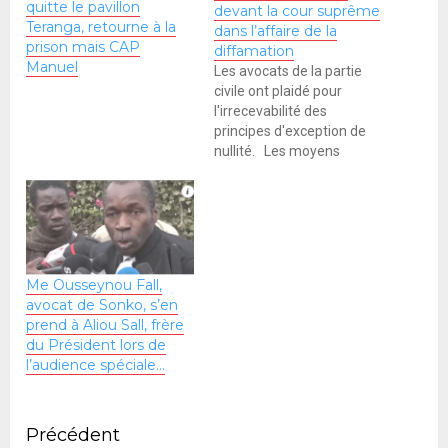
quitte le pavillon
devant la cour suprême
Teranga, retourne à la
dans l’affaire de la
prison mais CAP
diffamation
Manuel
Les avocats de la partie
civile ont plaidé pour
l'irrecevabilité des
principes d'exception de
nullité. Les moyens
nouveaux ne sont pas
applicables devant la cour
suprême peste Me
Adama Fall qui demande
au juge de rejeter cette
demande des avocats de
Me Ousseynou Fall,
Ousmane SONKO. Me
avocat de Sonko, s’en
Adama Fall de rappeler…
prend à Aliou Sall, frère
du Président lors de
l’audience spéciale…
Précédent