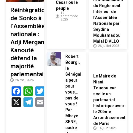
César ou le
du Règlement
peuple
Réintégration
Intérieur de
19
septembre
de Sonko à
l’Assemblée
2025
Nationale par
l’Assemblée
Seydina
nationale :
Mouhamadou
Adji Mergane
Malal DIALLO
26 juillet 2025
Kanouté
Robert
défend la
Bourgi,
majorité
le
parlementaire
Sénégal
Le Maire de
a peur
26 mai 2026
Niani
pour
Facebook
WhatsApp
Twitter
Toucouleur
vous…
scelle un
pas de
X
Telegram
Email
partenariat
vous !
historique avec
Par
le 20ème
Mbaye
Arrondissement
SENE,
de Paris
cadre
14 juin 2025