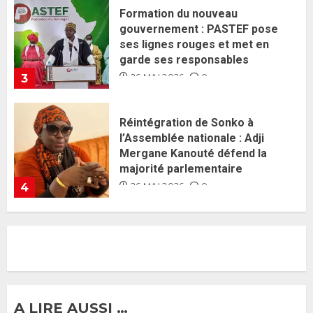
Réintégration de Sonko à
l’Assemblée nationale : Adji
Mergane Kanouté défend la
majorité parlementaire
26 MAI 2026
0
4
Guy Marius Sagna inquiet après la
nomination d’Al Aminou Lo : «
J’espère me tromper »
26 MAI 2026
0
5
Gouvernement Diomaye II :
Ahmadou Al Aminou Lo dévoile
une équipe de mission de 30
membres
2 JUIN 2026
0
1
A LIRE AUSSI …