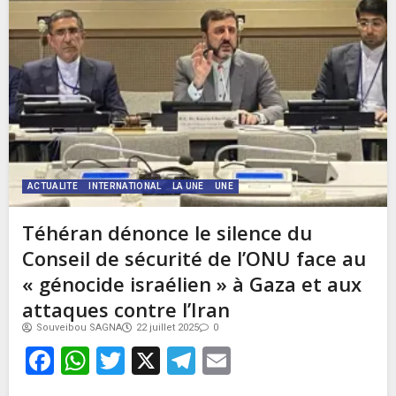
ACTUALITE
INTERNATIONAL
LA UNE
UNE
Téhéran dénonce le silence du
Conseil de sécurité de l’ONU face au
« génocide israélien » à Gaza et aux
attaques contre l’Iran
Souveibou SAGNA
22 juillet 2025
0
Facebook
WhatsApp
Twitter
X
Telegram
Email