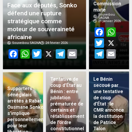
Commission
Face aux députés, Sonko
mixte
défend une rupture
Souveibou
SAGNA
stratégique comme
21 janvier 2026
moteur de souveraineté
Face
Wh
africaine
Twitt
X
Souveibou SAGNA
24 février 2026
Facebook
WhatsApp
Twitter
X
Telegram
Email
Teleg
Em
Tentative de
Le Bénin
coup d’État au
secoué par
Supporters
Bénin : entre
une tentative
sénégalais
jubilation
de coup
arrêtés à Rabat :
prématurée de
d’État : le
Ousmane Sonko
certains et
CMR annonce
s’implique
rétablissement
la destitution
personnellement
de l’ordre
de Patrice
pour leur
constitutionnel
Talon
libération