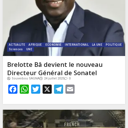
ACTUALITE
AFRIQUE
ECONOMIE
INTERNATIONAL
LA UNE
POLITIQUE
Sciences
UNE
Brelotte Bâ devient le nouveau
Directeur Général de Sonatel
Souveibou SAGNA
24 juillet 2025
0
Facebook
WhatsApp
Twitter
X
Telegram
Email