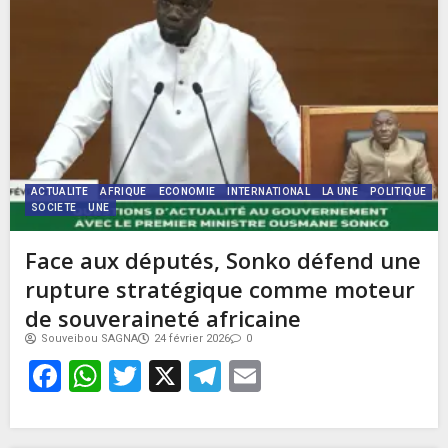
ACTUALITE
AFRIQUE
ECONOMIE
INTERNATIONAL
LA UNE
POLITIQUE
SOCIETE
UNE
Face aux députés, Sonko défend une
rupture stratégique comme moteur
de souveraineté africaine
Souveibou SAGNA
24 février 2026
0
Facebook
WhatsApp
Twitter
X
Telegram
Email