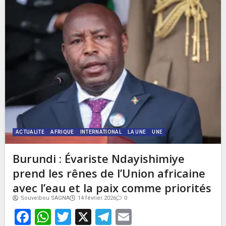
ACTUALITE
AFRIQUE
INTERNATIONAL
LA UNE
UNE
Burundi : Évariste Ndayishimiye
prend les rênes de l’Union africaine
avec l’eau et la paix comme priorités
Souveibou SAGNA
14 février 2026
0
Facebook
WhatsApp
Twitter
X
Telegram
Email