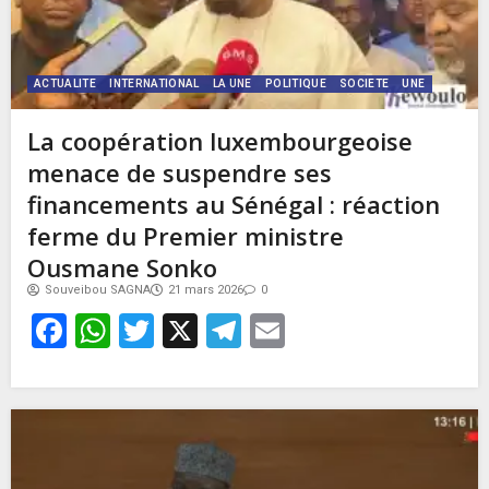
ACTUALITE
INTERNATIONAL
LA UNE
POLITIQUE
SOCIETE
UNE
La coopération luxembourgeoise
menace de suspendre ses
financements au Sénégal : réaction
ferme du Premier ministre
Ousmane Sonko
Souveibou SAGNA
21 mars 2026
0
Facebook
WhatsApp
Twitter
X
Telegram
Email