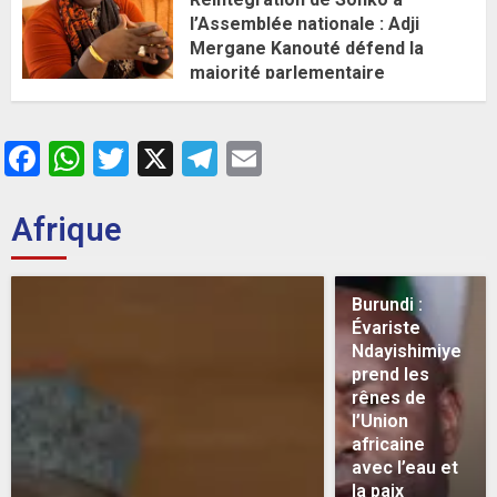
l’Assemblée nationale : Adji
Mergane Kanouté défend la
majorité parlementaire
26 MAI 2026
0
Facebook
WhatsApp
Twitter
X
Telegram
Email
Afrique
Burundi :
Évariste
Ndayishimiye
prend les
rênes de
l’Union
africaine
avec l’eau et
la paix