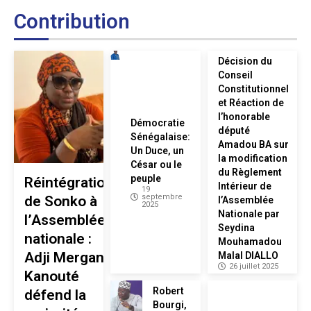
Contribution
Décision du
Conseil
Constitutionnel
et Réaction de
l’honorable
Démocratie
député
Sénégalaise:
Amadou BA sur
Un Duce, un
la modification
César ou le
du Règlement
peuple
Réintégration
Intérieur de
19
septembre
de Sonko à
l’Assemblée
2025
Nationale par
l’Assemblée
Seydina
nationale :
Mouhamadou
Adji Mergane
Malal DIALLO
26 juillet 2025
Kanouté
Robert
défend la
Bourgi,