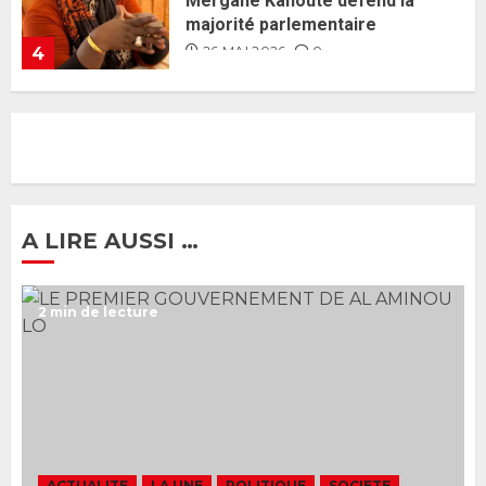
J’espère me tromper »
26 MAI 2026
0
5
Gouvernement Diomaye II :
Ahmadou Al Aminou Lo dévoile
une équipe de mission de 30
membres
2 JUIN 2026
0
1
A LIRE AUSSI …
Ousmane Sonko rassure : «
2 min de lecture
L’Assemblée nationale ne
censurera pas le gouvernement
tant qu’il n’y aura pas d’attaque
politique contre Pastef »
2
2 JUIN 2026
0
Formation du nouveau
gouvernement : PASTEF pose
ACTUALITE
LA UNE
POLITIQUE
SOCIETE