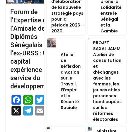
d’élaboration
prône la
de la nouvelle
solidarité
Forum de
stratégie pays
entre le
pour la
Sénégal
l’Expertise de
période 2026 –
et la
l’Amicale des
2030
Gambie
Diplômés
PROJET
Sénégalais de
SAXAL JAMM:
l’ex-URSS : Un
Atelier
Atelier de
de
consultation
capital
Réflexion
et
expérience au
d’Action
d’échanges
service du
sur le
avec les
Travail,
femmes, les
développement
l’Emploi
jeunes et les
et la
personnes
Facebook
WhatsApp
Twitter
Sécurité
handicapées
Sociale
sur les
X
Telegram
Email
réformes
électorales
Ministère