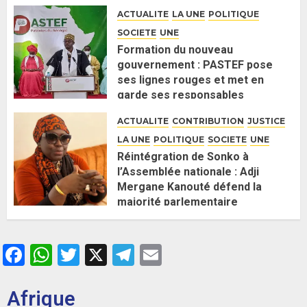
politique contre Pastef »
ACTUALITE
LA UNE
POLITIQUE
2 JUIN 2026
0
SOCIETE
UNE
Formation du nouveau
gouvernement : PASTEF pose
ses lignes rouges et met en
garde ses responsables
26 MAI 2026
0
ACTUALITE
CONTRIBUTION
JUSTICE
LA UNE
POLITIQUE
SOCIETE
UNE
Réintégration de Sonko à
l’Assemblée nationale : Adji
Mergane Kanouté défend la
majorité parlementaire
26 MAI 2026
0
Facebook
WhatsApp
Twitter
X
Telegram
Email
Afrique