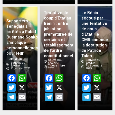
Tentative de
Le Bénin
coup d’État au
secoué par
Supporters
Bénin : entre
une tentative
sénégalais
jubilation
de coup
arrêtés à Rabat :
prématurée de
d’État : le
Ousmane Sonko
certains et
CMR annonce
s’implique
rétablissement
la destitution
personnellement
de l’ordre
de Patrice
pour leur
constitutionnel
Talon
libération
Souveibou
Souveibou
Souveibou
SAGNA
SAGNA
SAGNA
7 décembre
7 décembre
21 janvier 2026
2025
2025
Facebook
WhatsApp
Facebook
WhatsApp
Face
Wh
Twitter
X
Twitter
X
Twitt
X
Telegram
Email
Telegram
Email
Teleg
Em