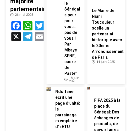
majorité
le
parlementaire
Sénégal
Le Maire de
a peur
26 mai 2026
Niani
pour
Facebook
WhatsApp
Twitter
Toucouleur
vous…
scelle un
pas de
X
Telegram
Email
partenariat
vous !
historique avec
Par
le 20ème
Mbaye
Arrondissement
SENE,
de Paris
cadre
14 juin 2025
de
Pastef
18 juin
2025
Ndoffane
écrit une
FIPA 2025 à la
page d’unité:
place du
le
Sénégal: Des
parrainage
échanges de
exemplaire
produits, de
d’ »ETU
savoir faires