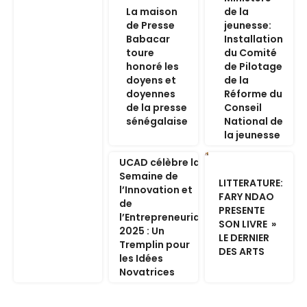
La maison
de la
de Presse
jeunesse:
Babacar
Installation
toure
du Comité
honoré les
de Pilotage
doyens et
de la
doyennes
Réforme du
de la presse
Conseil
sénégalaise
National de
la jeunesse
UCAD célèbre la
Semaine de
LITTERATURE:
l’Innovation et
FARY NDAO
de
PRESENTE
l’Entrepreneuriat
SON LIVRE »
2025 : Un
LE DERNIER
Tremplin pour
DES ARTS
les Idées
Novatrices