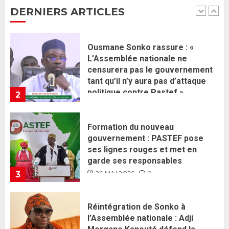
tant qu’il n’y aura pas d’attaque
DERNIERS ARTICLES
politique contre Pastef »
2
2 JUIN 2026
0
Formation du nouveau
gouvernement : PASTEF pose
ses lignes rouges et met en
garde ses responsables
26 MAI 2026
0
3
Réintégration de Sonko à
l’Assemblée nationale : Adji
Mergane Kanouté défend la
majorité parlementaire
26 MAI 2026
0
4
Guy Marius Sagna inquiet après la
nomination d’Al Aminou Lo : «