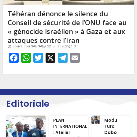
Téhéran dénonce le silence du
Conseil de sécurité de l’ONU face au
« génocide israélien » à Gaza et aux
attaques contre l’Iran
Souveibou SAGNA
22 juillet 2025
0
Facebook
WhatsApp
Twitter
X
Telegram
Email
Editoriale
PLAN
Modu
INTERNATIONAL
Turo
: Atelier
Dabo