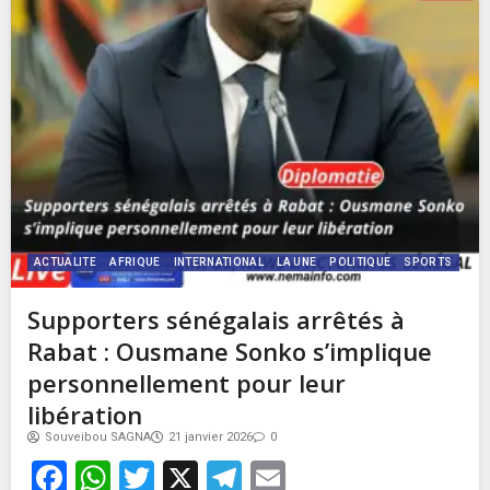
ACTUALITE
AFRIQUE
INTERNATIONAL
LA UNE
POLITIQUE
SPORTS
Supporters sénégalais arrêtés à
Rabat : Ousmane Sonko s’implique
personnellement pour leur
libération
Souveibou SAGNA
21 janvier 2026
0
Facebook
WhatsApp
Twitter
X
Telegram
Email