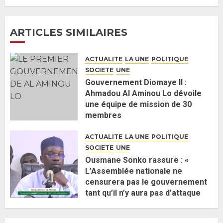
26 MAI 2026
0
4
ARTICLES SIMILAIRES
Guy Marius Sagna inquiet après la
nomination d’Al Aminou Lo : «
ACTUALITE
LA UNE
POLITIQUE
J’espère me tromper »
SOCIETE
UNE
26 MAI 2026
0
5
Gouvernement Diomaye II :
Ahmadou Al Aminou Lo dévoile
une équipe de mission de 30
Gouvernement Diomaye II :
membres
Ahmadou Al Aminou Lo dévoile
2 JUIN 2026
0
une équipe de mission de 30
ACTUALITE
LA UNE
POLITIQUE
membres
SOCIETE
UNE
2 JUIN 2026
0
1
Ousmane Sonko rassure : «
L’Assemblée nationale ne
censurera pas le gouvernement
Ousmane Sonko rassure : «
tant qu’il n’y aura pas d’attaque
L’Assemblée nationale ne
politique contre Pastef »
censurera pas le gouvernement
2 JUIN 2026
0