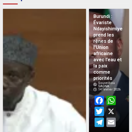
Burundi :
Évariste
Ndayishimiye
prend les
rênes de
l’Union
africaine
avec l’eau et
la paix
comme
priorités
Souveibou
SAGNA
14 février 2026
Face
Wh
Twitt
X
Teleg
Em