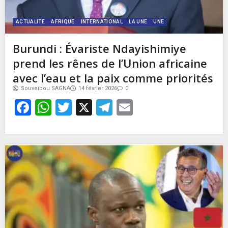
ACTUALITE
AFRIQUE
INTERNATIONAL
LA UNE
UNE
Burundi : Évariste Ndayishimiye
prend les rênes de l’Union africaine
avec l’eau et la paix comme priorités
Souveibou SAGNA
14 février 2026
0
Facebook
WhatsApp
Twitter
X
Telegram
Email