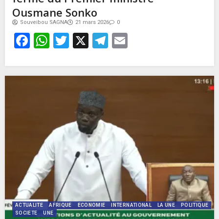
Ousmane Sonko
Souveibou SAGNA
21 mars 2026
0
Facebook
WhatsApp
Twitter
X
Telegram
Email
ACTUALITE
AFRIQUE
ECONOMIE
INTERNATIONAL
LA UNE
POLITIQUE
SOCIETE
UNE