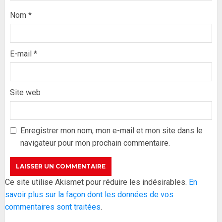
Nom
*
E-mail
*
Site web
Formation du nouveau
gouvernement : PASTEF pose
ses lignes rouges et met en
Enregistrer mon nom, mon e-mail et mon site dans le
garde ses responsables
navigateur pour mon prochain commentaire.
26 MAI 2026
0
3
Réintégration de Sonko à
Ce site utilise Akismet pour réduire les indésirables.
En
l’Assemblée nationale : Adji
savoir plus sur la façon dont les données de vos
Mergane Kanouté défend la
commentaires sont traitées
.
majorité parlementaire