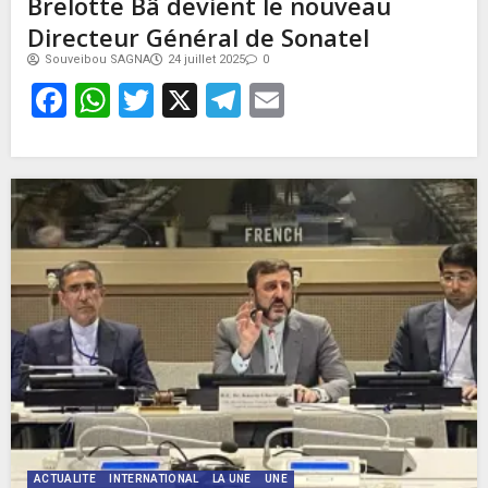
Brelotte Bâ devient le nouveau
Directeur Général de Sonatel
Souveibou SAGNA
24 juillet 2025
0
Facebook
WhatsApp
Twitter
X
Telegram
Email
ACTUALITE
INTERNATIONAL
LA UNE
UNE