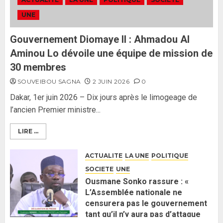
ses lignes rouges et met en
UNE
garde ses responsables
26 MAI 2026
0
3
Gouvernement Diomaye II : Ahmadou Al
Aminou Lo dévoile une équipe de mission de
30 membres
SOUVEIBOU SAGNA
2 JUIN 2026
0
Dakar, 1er juin 2026 – Dix jours après le limogeage de
l’ancien Premier ministre...
LIRE ...
ACTUALITE
LA UNE
POLITIQUE
SOCIETE
UNE
Ousmane Sonko rassure : «
L’Assemblée nationale ne
censurera pas le gouvernement
tant qu’il n’y aura pas d’attaque