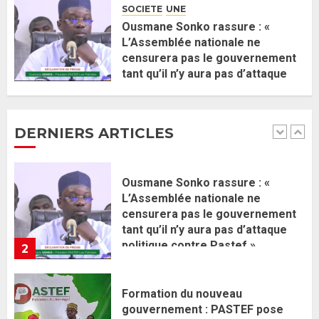
membres
SOCIETE
UNE
2 JUIN 2026
0
1
Ousmane Sonko rassure : «
L’Assemblée nationale ne
censurera pas le gouvernement
Ousmane Sonko rassure : «
tant qu’il n’y aura pas d’attaque
L’Assemblée nationale ne
politique contre Pastef »
censurera pas le gouvernement
2 JUIN 2026
0
tant qu’il n’y aura pas d’attaque
DERNIERS ARTICLES
politique contre Pastef »
2
2 JUIN 2026
0
Formation du nouveau
gouvernement : PASTEF pose
ses lignes rouges et met en
garde ses responsables
26 MAI 2026
0
3
Réintégration de Sonko à
l’Assemblée nationale : Adji