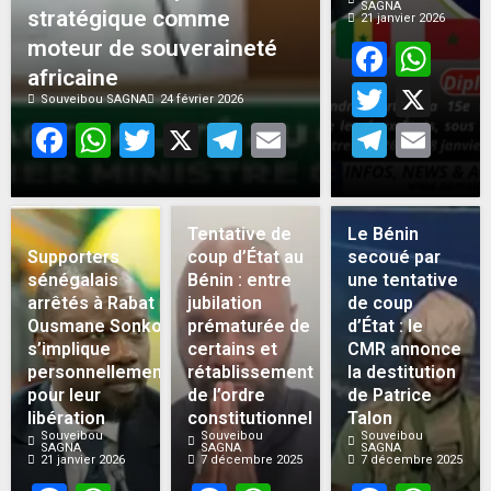
SAGNA
stratégique comme
21 janvier 2026
moteur de souveraineté
Face
Wh
africaine
Twitt
X
Souveibou SAGNA
24 février 2026
Facebook
WhatsApp
Twitter
X
Telegram
Email
Teleg
Em
Tentative de
Le Bénin
Supporters
coup d’État au
secoué par
sénégalais
Bénin : entre
une tentative
arrêtés à Rabat :
jubilation
de coup
Ousmane Sonko
prématurée de
d’État : le
s’implique
certains et
CMR annonce
personnellement
rétablissement
la destitution
pour leur
de l’ordre
de Patrice
libération
constitutionnel
Talon
Souveibou
Souveibou
Souveibou
SAGNA
SAGNA
SAGNA
21 janvier 2026
7 décembre 2025
7 décembre 2025