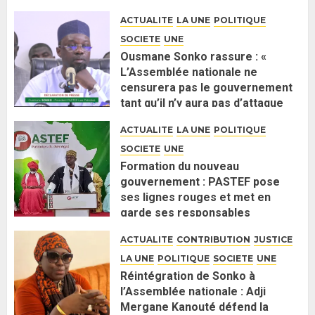
ACTUALITE
LA UNE
POLITIQUE
SOCIETE
UNE
Ousmane Sonko rassure : «
L’Assemblée nationale ne
censurera pas le gouvernement
tant qu’il n’y aura pas d’attaque
politique contre Pastef »
ACTUALITE
LA UNE
POLITIQUE
2 JUIN 2026
0
SOCIETE
UNE
Formation du nouveau
gouvernement : PASTEF pose
ses lignes rouges et met en
garde ses responsables
26 MAI 2026
0
ACTUALITE
CONTRIBUTION
JUSTICE
LA UNE
POLITIQUE
SOCIETE
UNE
Réintégration de Sonko à
l’Assemblée nationale : Adji
Mergane Kanouté défend la