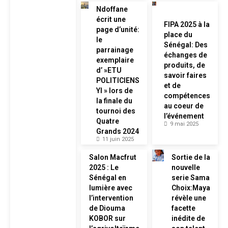
Ndoffane
écrit une
FIPA 2025 à la
page d’unité:
place du
le
Sénégal: Des
parrainage
échanges de
exemplaire
produits, de
d’ »ETU
savoir faires
POLITICIENS
et de
YI » lors de
compétences
la finale du
au coeur de
tournoi des
l’événement
Quatre
9 mai 2025
Grands 2024
11 juin 2025
Salon Macfrut
Sortie de la
2025 : Le
nouvelle
Sénégal en
serie Sama
lumière avec
Choix:Maya
l’intervention
révèle une
de Diouma
facette
KOBOR sur
inédite de