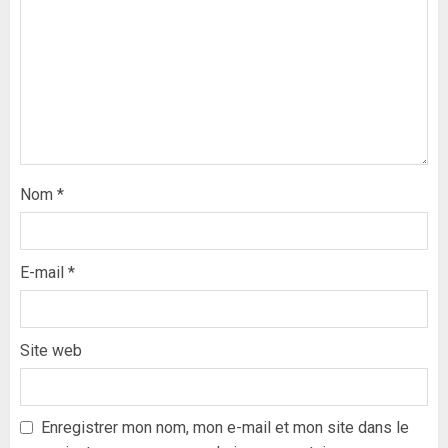
Nom
*
E-mail
*
Site web
Formation du nouveau
gouvernement : PASTEF pose
ses lignes rouges et met en
Enregistrer mon nom, mon e-mail et mon site dans le
garde ses responsables