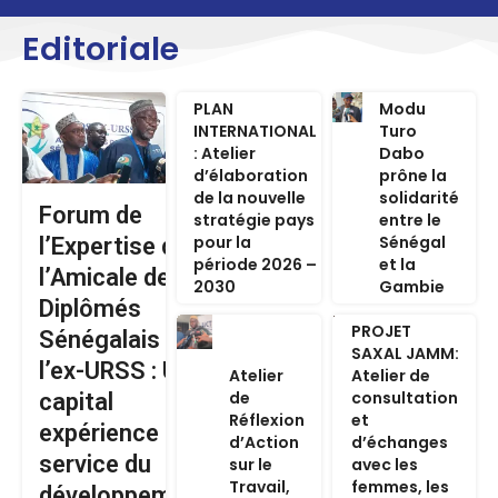
Editoriale
PLAN
Modu
INTERNATIONAL
Turo
: Atelier
Dabo
d’élaboration
prône la
de la nouvelle
solidarité
Forum de
stratégie pays
entre le
pour la
Sénégal
l’Expertise de
période 2026 –
et la
l’Amicale des
2030
Gambie
Diplômés
PROJET
Sénégalais de
SAXAL JAMM:
l’ex-URSS : Un
Atelier
Atelier de
de
consultation
capital
Réflexion
et
expérience au
d’Action
d’échanges
service du
sur le
avec les
Travail,
femmes, les
développement