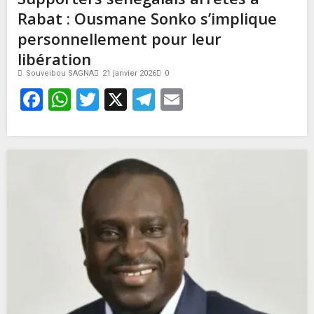
Rabat : Ousmane Sonko s’implique
personnellement pour leur
libération
Souveibou SAGNA
21 janvier 2026
0
Facebook
WhatsApp
Twitter
X
Telegram
Email