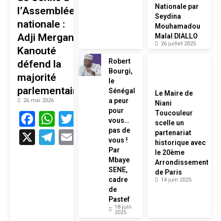
Nationale par
l’Assemblée
Seydina
nationale :
Mouhamadou
Adji Mergane
Malal DIALLO
26 juillet 2025
Kanouté
Robert
défend la
Bourgi,
majorité
le
parlementaire
Sénégal
Le Maire de
a peur
26 mai 2026
Niani
pour
Facebook
WhatsApp
Twitter
Toucouleur
vous…
scelle un
pas de
X
Telegram
Email
partenariat
vous !
historique avec
Par
le 20ème
Mbaye
Arrondissement
SENE,
de Paris
cadre
14 juin 2025
de
Pastef
18 juin
2025