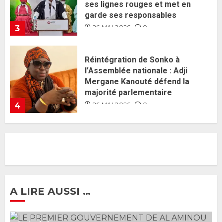
Mergane Kanouté défend la
majorité parlementaire
26 MAI 2026
0
4
Guy Marius Sagna inquiet après la
nomination d’Al Aminou Lo : «
J’espère me tromper »
26 MAI 2026
0
5
Gouvernement Diomaye II :
Ahmadou Al Aminou Lo dévoile
une équipe de mission de 30
membres
2 JUIN 2026
0
1
A LIRE AUSSI …
Ousmane Sonko rassure : «