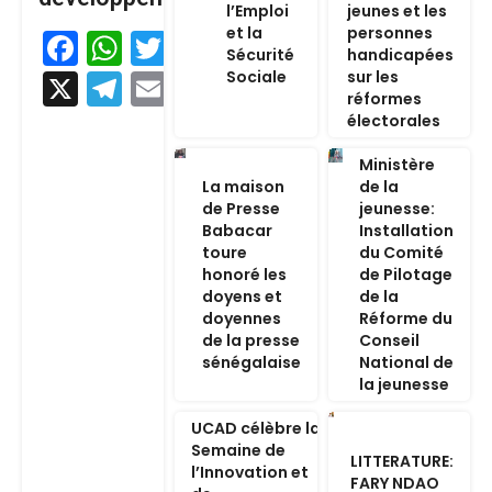
l’Emploi
jeunes et les
et la
personnes
Facebook
WhatsApp
Twitter
Sécurité
handicapées
Sociale
sur les
X
Telegram
Email
réformes
électorales
Ministère
La maison
de la
de Presse
jeunesse:
Babacar
Installation
toure
du Comité
honoré les
de Pilotage
doyens et
de la
doyennes
Réforme du
de la presse
Conseil
sénégalaise
National de
la jeunesse
UCAD célèbre la
Semaine de
LITTERATURE:
l’Innovation et
FARY NDAO