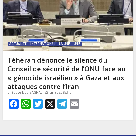
ACTUALITE
INTERNATIONAL
LA UNE
UNE
Téhéran dénonce le silence du
Conseil de sécurité de l’ONU face au
« génocide israélien » à Gaza et aux
attaques contre l’Iran
Souveibou SAGNA
22 juillet 2025
0
Facebook
WhatsApp
Twitter
X
Telegram
Email