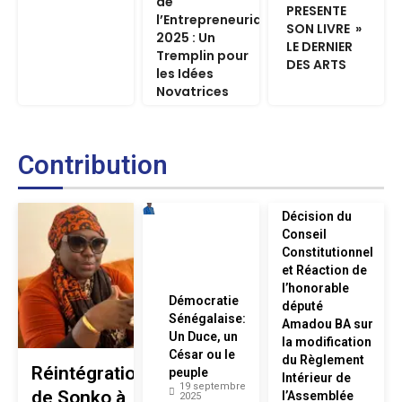
de
PRESENTE
l’Entrepreneuriat
SON LIVRE »
2025 : Un
LE DERNIER
Tremplin pour
DES ARTS
les Idées
Novatrices
Contribution
Décision du
Conseil
Constitutionnel
et Réaction de
l’honorable
Démocratie
député
Sénégalaise:
Amadou BA sur
Un Duce, un
la modification
César ou le
du Règlement
Réintégration
peuple
Intérieur de
19 septembre
de Sonko à
l’Assemblée
2025