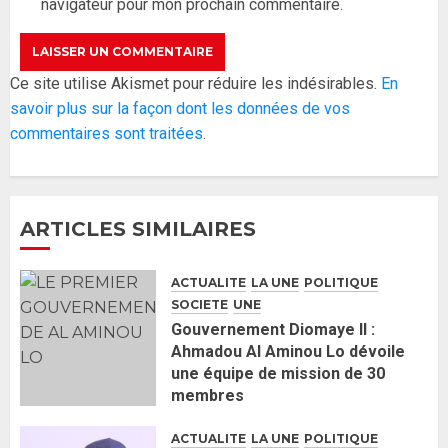
navigateur pour mon prochain commentaire.
26 MAI 2026
0
3
Réintégration de Sonko à
Ce site utilise Akismet pour réduire les indésirables.
En
l’Assemblée nationale : Adji
savoir plus sur la façon dont les données de vos
Mergane Kanouté défend la
commentaires sont traitées
.
majorité parlementaire
26 MAI 2026
0
4
ARTICLES SIMILAIRES
Guy Marius Sagna inquiet après la
nomination d’Al Aminou Lo : «
ACTUALITE
LA UNE
POLITIQUE
J’espère me tromper »
SOCIETE
UNE
26 MAI 2026
0
5
Gouvernement Diomaye II :
Ahmadou Al Aminou Lo dévoile
une équipe de mission de 30
Gouvernement Diomaye II :
membres
Ahmadou Al Aminou Lo dévoile
2 JUIN 2026
0
une équipe de mission de 30
ACTUALITE
LA UNE
POLITIQUE