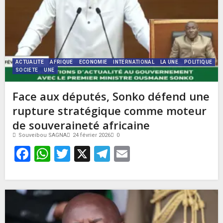
ACTUALITE
AFRIQUE
ECONOMIE
INTERNATIONAL
LA UNE
POLITIQUE
SOCIETE
UNE
Face aux députés, Sonko défend une
rupture stratégique comme moteur
de souveraineté africaine
Souveibou SAGNA
24 février 2026
0
Facebook
WhatsApp
Twitter
X
Telegram
Email