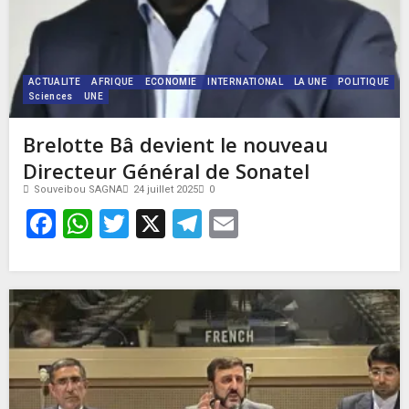
ACTUALITE
AFRIQUE
ECONOMIE
INTERNATIONAL
LA UNE
POLITIQUE
Sciences
UNE
Brelotte Bâ devient le nouveau
Directeur Général de Sonatel
Souveibou SAGNA
24 juillet 2025
0
Facebook
WhatsApp
Twitter
X
Telegram
Email