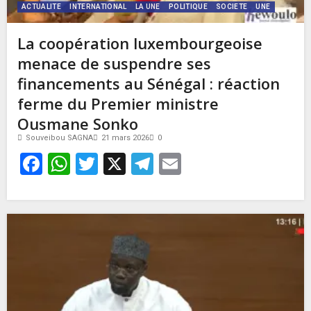
ACTUALITE
INTERNATIONAL
LA UNE
POLITIQUE
SOCIETE
UNE
La coopération luxembourgeoise
menace de suspendre ses
financements au Sénégal : réaction
ferme du Premier ministre
Ousmane Sonko
Souveibou SAGNA
21 mars 2026
0
Facebook
WhatsApp
Twitter
X
Telegram
Email