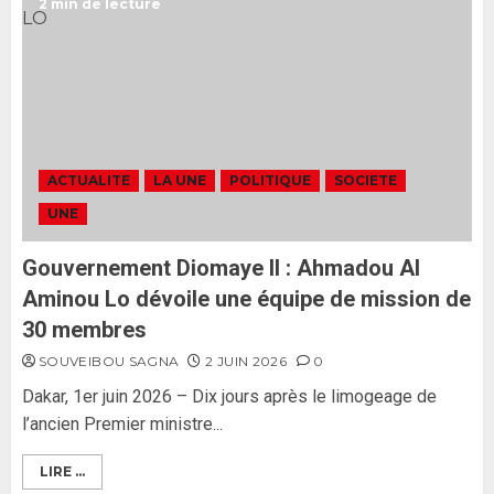
2 min de lecture
L’Assemblée nationale ne
censurera pas le gouvernement
tant qu’il n’y aura pas d’attaque
politique contre Pastef »
2
2 JUIN 2026
0
Formation du nouveau
gouvernement : PASTEF pose
ACTUALITE
LA UNE
POLITIQUE
SOCIETE
ses lignes rouges et met en
UNE
garde ses responsables
26 MAI 2026
0
3
Gouvernement Diomaye II : Ahmadou Al
Aminou Lo dévoile une équipe de mission de
30 membres
SOUVEIBOU SAGNA
2 JUIN 2026
0
Dakar, 1er juin 2026 – Dix jours après le limogeage de
l’ancien Premier ministre...
LIRE ...