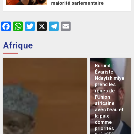
majorité parlementaire
26 MAI 2026
0
Facebook
WhatsApp
Twitter
X
Telegram
Email
Afrique
Burundi :
Évariste
Ndayishimiye
prend les
rênes de
l’Union
africaine
avec l’eau et
la paix
comme
priorités
Souveibou