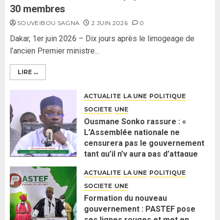
30 membres
SOUVEIBOU SAGNA
2 JUIN 2026
0
Dakar, 1er juin 2026 – Dix jours après le limogeage de
l’ancien Premier ministre...
LIRE ...
ACTUALITE
LA UNE
POLITIQUE
SOCIETE
UNE
Ousmane Sonko rassure : «
L’Assemblée nationale ne
censurera pas le gouvernement
tant qu’il n’y aura pas d’attaque
politique contre Pastef »
ACTUALITE
LA UNE
POLITIQUE
2 JUIN 2026
0
SOCIETE
UNE
Formation du nouveau
gouvernement : PASTEF pose
ses lignes rouges et met en