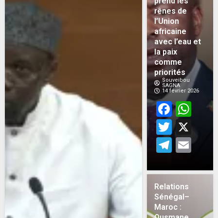
prend les
rênes de
l’Union
africaine
avec l’eau et
la paix
comme
priorités
Souveibou
SAGNA
14 février 2026
Face
Wh
Twitt
X
Teleg
Em
Relations
Sénégal–
Maroc :
Ousmane