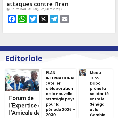
attaques contre l’Iran
Souveibou SAGNA
22 juillet 2025
0
Facebook
WhatsApp
Twitter
X
Telegram
Email
Editoriale
PLAN
Modu
INTERNATIONAL
Turo
: Atelier
Dabo
d’élaboration
prône la
de la nouvelle
solidarité
Forum de
stratégie pays
entre le
pour la
Sénégal
l’Expertise de
période 2026 –
et la
l’Amicale des
2030
Gambie