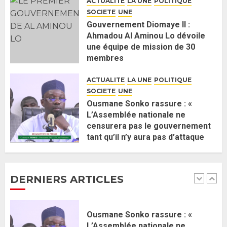
ACTUALITE
LA UNE
POLITIQUE
J’espère me tromper »
SOCIETE
UNE
26 MAI 2026
0
5
Gouvernement Diomaye II :
Ahmadou Al Aminou Lo dévoile
une équipe de mission de 30
Gouvernement Diomaye II :
membres
Ahmadou Al Aminou Lo dévoile
2 JUIN 2026
0
une équipe de mission de 30
ACTUALITE
LA UNE
POLITIQUE
membres
SOCIETE
UNE
2 JUIN 2026
0
1
Ousmane Sonko rassure : «
L’Assemblée nationale ne
censurera pas le gouvernement
Ousmane Sonko rassure : «
tant qu’il n’y aura pas d’attaque
L’Assemblée nationale ne
politique contre Pastef »
censurera pas le gouvernement
2 JUIN 2026
0
tant qu’il n’y aura pas d’attaque
DERNIERS ARTICLES
politique contre Pastef »
2
2 JUIN 2026
0
Formation du nouveau
gouvernement : PASTEF pose