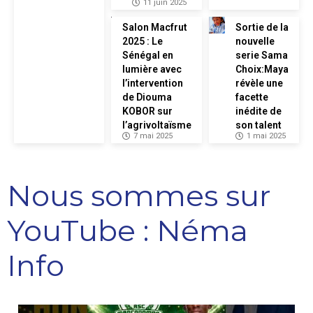
11 juin 2025
Salon Macfrut
Sortie de la
2025 : Le
nouvelle
Sénégal en
serie Sama
lumière avec
Choix:Maya
l’intervention
révèle une
de Diouma
facette
KOBOR sur
inédite de
l’agrivoltaïsme
son talent
7 mai 2025
1 mai 2025
Nous sommes sur
YouTube : Néma
Info