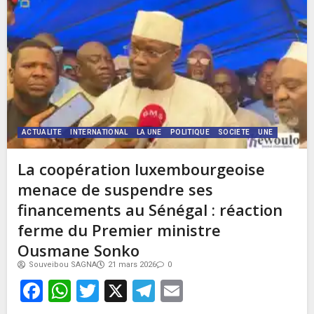
ACTUALITE
INTERNATIONAL
LA UNE
POLITIQUE
SOCIETE
UNE
La coopération luxembourgeoise
menace de suspendre ses
financements au Sénégal : réaction
ferme du Premier ministre
Ousmane Sonko
Souveibou SAGNA
21 mars 2026
0
Facebook
WhatsApp
Twitter
X
Telegram
Email