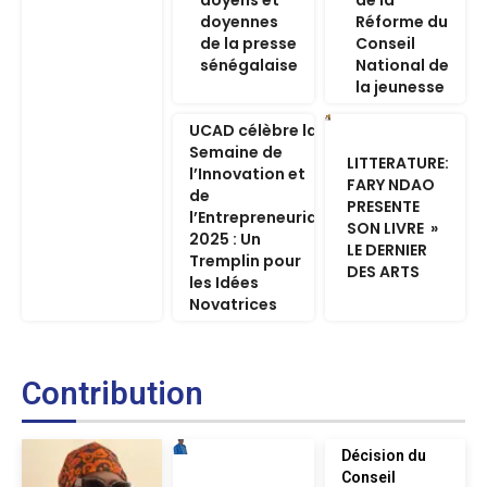
doyens et
de la
doyennes
Réforme du
de la presse
Conseil
sénégalaise
National de
la jeunesse
UCAD célèbre la
Semaine de
LITTERATURE:
l’Innovation et
FARY NDAO
de
PRESENTE
l’Entrepreneuriat
SON LIVRE »
2025 : Un
LE DERNIER
Tremplin pour
DES ARTS
les Idées
Novatrices
Contribution
Décision du
Conseil