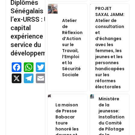
Diplômés
PROJET
Sénégalais de
SAXAL JAMM:
l’ex-URSS : Un
Atelier
Atelier de
de
consultation
capital
Réflexion
et
expérience au
d’Action
d’échanges
service du
sur le
avec les
Travail,
femmes, les
développement
l’Emploi
jeunes et les
et la
personnes
Facebook
WhatsApp
Twitter
Sécurité
handicapées
Sociale
sur les
X
Telegram
Email
réformes
électorales
Ministère
La maison
de la
de Presse
jeunesse:
Babacar
Installation
toure
du Comité
honoré les
de Pilotage