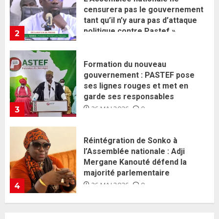
ses lignes rouges et met en
garde ses responsables
26 MAI 2026
0
3
Réintégration de Sonko à
l’Assemblée nationale : Adji
Mergane Kanouté défend la
majorité parlementaire
26 MAI 2026
0
4
Guy Marius Sagna inquiet après la
nomination d’Al Aminou Lo : «
J’espère me tromper »
26 MAI 2026
0
5
Gouvernement Diomaye II :