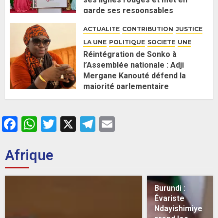
garde ses responsables
26 MAI 2026
0
ACTUALITE
CONTRIBUTION
JUSTICE
LA UNE
POLITIQUE
SOCIETE
UNE
Réintégration de Sonko à
l’Assemblée nationale : Adji
Mergane Kanouté défend la
majorité parlementaire
26 MAI 2026
0
Facebook
WhatsApp
Twitter
X
Telegram
Email
Afrique
Burundi :
Évariste
Ndayishimiye