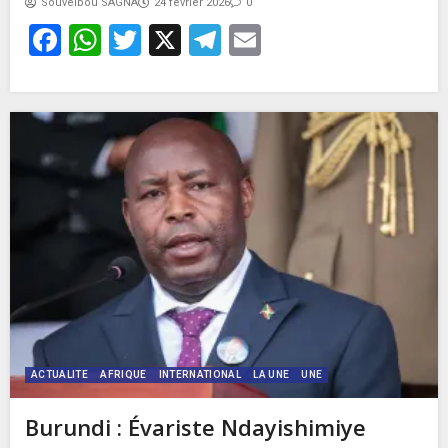
Souveibou SAGNA
24 février 2026
0
Facebook
WhatsApp
Twitter
X
Telegram
Email
ACTUALITE
AFRIQUE
INTERNATIONAL
LA UNE
UNE
Burundi : Évariste Ndayishimiye