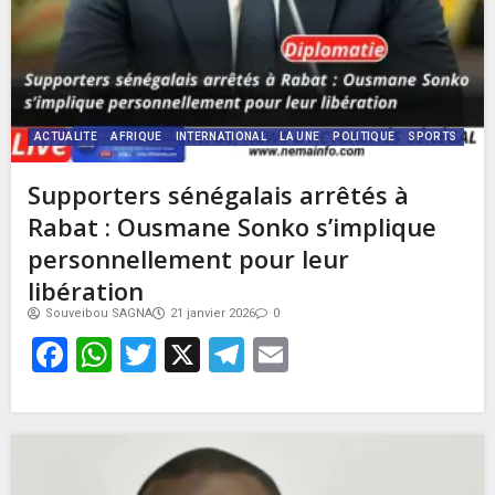
ACTUALITE
AFRIQUE
INTERNATIONAL
LA UNE
POLITIQUE
SPORTS
Supporters sénégalais arrêtés à
Rabat : Ousmane Sonko s’implique
personnellement pour leur
libération
Souveibou SAGNA
21 janvier 2026
0
Facebook
WhatsApp
Twitter
X
Telegram
Email