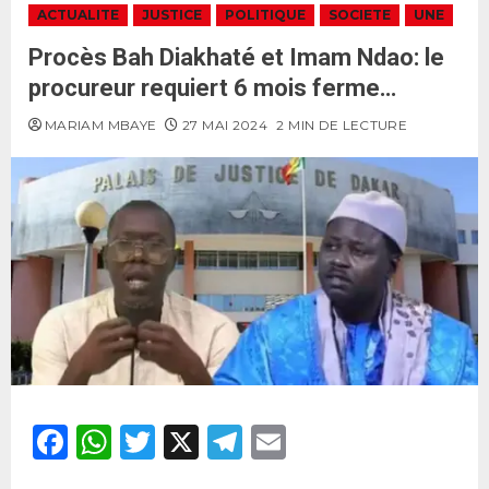
ACTUALITE
JUSTICE
POLITIQUE
SOCIETE
UNE
Procès Bah Diakhaté et Imam Ndao: le
procureur requiert 6 mois ferme…
MARIAM MBAYE
27 MAI 2024
2 MIN DE LECTURE
Facebook
WhatsApp
Twitter
X
Telegram
Email