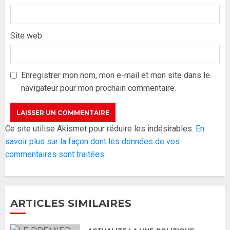
Site web
Formation du nouveau
gouvernement : PASTEF pose
ses lignes rouges et met en
Enregistrer mon nom, mon e-mail et mon site dans le
garde ses responsables
navigateur pour mon prochain commentaire.
26 MAI 2026
0
3
Réintégration de Sonko à
Ce site utilise Akismet pour réduire les indésirables.
En
l’Assemblée nationale : Adji
savoir plus sur la façon dont les données de vos
Mergane Kanouté défend la
commentaires sont traitées
.
majorité parlementaire
26 MAI 2026
0
4
ARTICLES SIMILAIRES
Guy Marius Sagna inquiet après la
nomination d’Al Aminou Lo : «