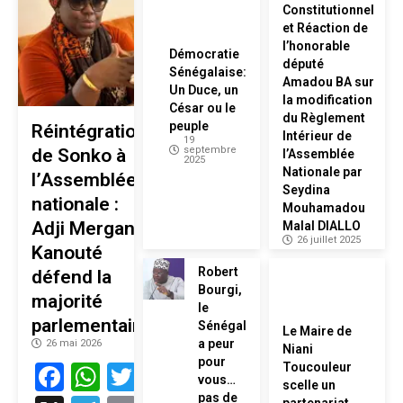
Constitutionnel
et Réaction de
l’honorable
Démocratie
député
Sénégalaise:
Amadou BA sur
Un Duce, un
la modification
César ou le
du Règlement
peuple
Réintégration
Intérieur de
19
septembre
de Sonko à
l’Assemblée
2025
Nationale par
l’Assemblée
Seydina
nationale :
Mouhamadou
Adji Mergane
Malal DIALLO
26 juillet 2025
Kanouté
Robert
défend la
Bourgi,
majorité
le
parlementaire
Sénégal
Le Maire de
a peur
26 mai 2026
Niani
pour
Facebook
WhatsApp
Twitter
Toucouleur
vous…
scelle un
pas de
partenariat