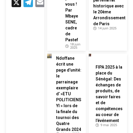
X
Telegram
Email
vous !
historique avec
Par
le 20ème
Mbaye
Arrondissement
SENE,
de Paris
cadre
14 juin 2025
de
Pastef
18 juin
2025
Ndoffane
écrit une
FIPA 2025 à la
page d’unité:
place du
le
Sénégal: Des
parrainage
échanges de
exemplaire
produits, de
d’ »ETU
savoir faires
POLITICIENS
et de
YI » lors de
compétences
la finale du
au coeur de
tournoi des
l’événement
Quatre
9 mai 2025
Grands 2024