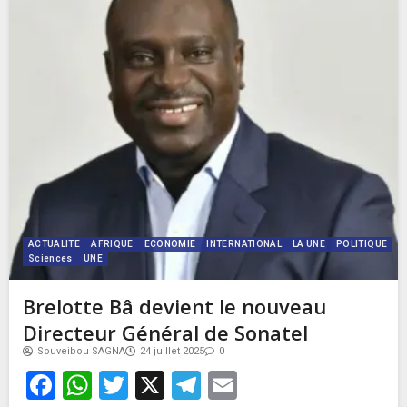
ACTUALITE
AFRIQUE
ECONOMIE
INTERNATIONAL
LA UNE
POLITIQUE
Sciences
UNE
Brelotte Bâ devient le nouveau
Directeur Général de Sonatel
Souveibou SAGNA
24 juillet 2025
0
Facebook
WhatsApp
Twitter
X
Telegram
Email