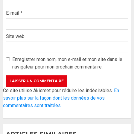
E-mail
*
Site web
Formation du nouveau
gouvernement : PASTEF pose
ses lignes rouges et met en
Enregistrer mon nom, mon e-mail et mon site dans le
garde ses responsables
navigateur pour mon prochain commentaire.
26 MAI 2026
0
3
Réintégration de Sonko à
Ce site utilise Akismet pour réduire les indésirables.
En
l’Assemblée nationale : Adji
savoir plus sur la façon dont les données de vos
Mergane Kanouté défend la
commentaires sont traitées
.
majorité parlementaire
26 MAI 2026
0
4
ARTICLES SIMILAIRES