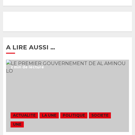
Gouvernement Diomaye II :
Ahmadou Al Aminou Lo dévoile
une équipe de mission de 30
membres
2 JUIN 2026
0
1
A LIRE AUSSI …
Ousmane Sonko rassure : «
2 min de lecture
L’Assemblée nationale ne
censurera pas le gouvernement
tant qu’il n’y aura pas d’attaque
politique contre Pastef »
2
2 JUIN 2026
0
Formation du nouveau
gouvernement : PASTEF pose
ACTUALITE
LA UNE
POLITIQUE
SOCIETE
ses lignes rouges et met en
UNE
garde ses responsables