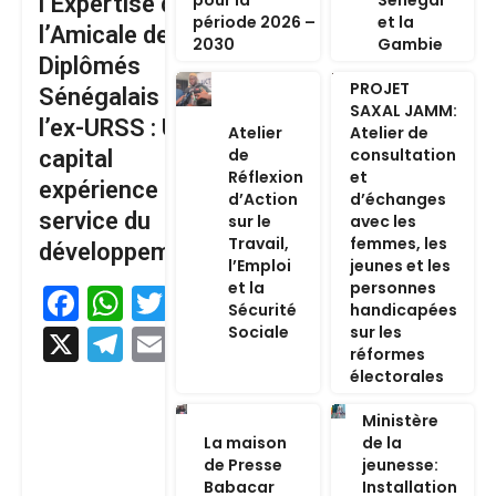
l’Expertise de
période 2026 –
et la
l’Amicale des
2030
Gambie
Diplômés
PROJET
Sénégalais de
SAXAL JAMM:
l’ex-URSS : Un
Atelier
Atelier de
de
consultation
capital
Réflexion
et
expérience au
d’Action
d’échanges
service du
sur le
avec les
Travail,
femmes, les
développement
l’Emploi
jeunes et les
et la
personnes
Facebook
WhatsApp
Twitter
Sécurité
handicapées
Sociale
sur les
X
Telegram
Email
réformes
électorales
Ministère
La maison
de la
de Presse
jeunesse:
Babacar
Installation