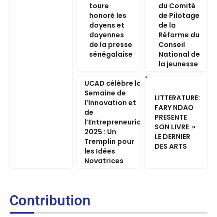
toure
du Comité
honoré les
de Pilotage
doyens et
de la
doyennes
Réforme du
de la presse
Conseil
sénégalaise
National de
la jeunesse
UCAD célèbre la
Semaine de
LITTERATURE:
l’Innovation et
FARY NDAO
de
PRESENTE
l’Entrepreneuriat
SON LIVRE »
2025 : Un
LE DERNIER
Tremplin pour
DES ARTS
les Idées
Novatrices
Contribution