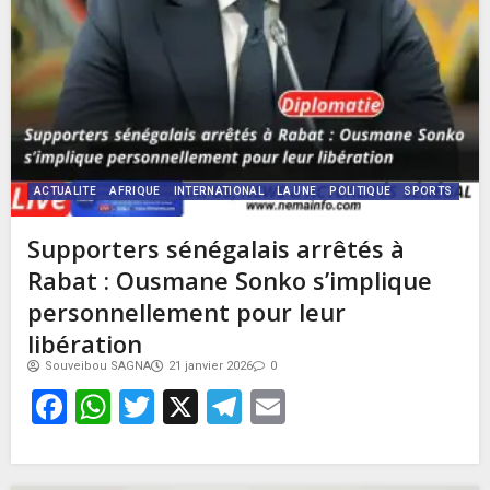
ACTUALITE
AFRIQUE
INTERNATIONAL
LA UNE
POLITIQUE
SPORTS
Supporters sénégalais arrêtés à
Rabat : Ousmane Sonko s’implique
personnellement pour leur
libération
Souveibou SAGNA
21 janvier 2026
0
Facebook
WhatsApp
Twitter
X
Telegram
Email