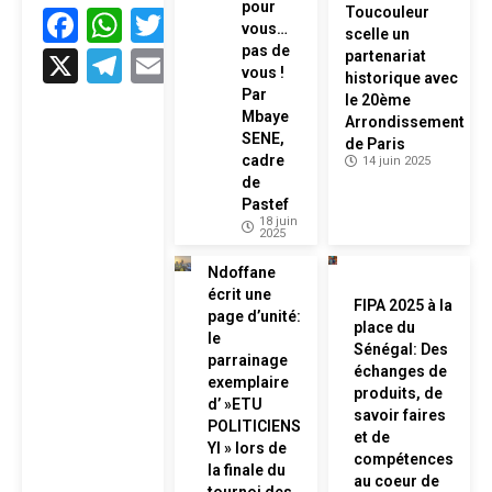
pour
Facebook
WhatsApp
Twitter
Toucouleur
vous…
scelle un
pas de
X
Telegram
Email
partenariat
vous !
historique avec
Par
le 20ème
Mbaye
Arrondissement
SENE,
de Paris
cadre
14 juin 2025
de
Pastef
18 juin
2025
Ndoffane
écrit une
FIPA 2025 à la
page d’unité:
place du
le
Sénégal: Des
parrainage
échanges de
exemplaire
produits, de
d’ »ETU
savoir faires
POLITICIENS
et de
YI » lors de
compétences
la finale du
au coeur de
tournoi des