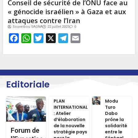
Conseil de sécurité de l’ONU face au
« génocide israélien » à Gaza et aux
attaques contre l’Iran
Souveibou SAGNA
22 juillet 2025
0
Facebook
WhatsApp
Twitter
X
Telegram
Email
Editoriale
PLAN
Modu
INTERNATIONAL
Turo
: Atelier
Dabo
d’élaboration
prône la
de la nouvelle
solidarité
Forum de
stratégie pays
entre le
pour la
Sénégal