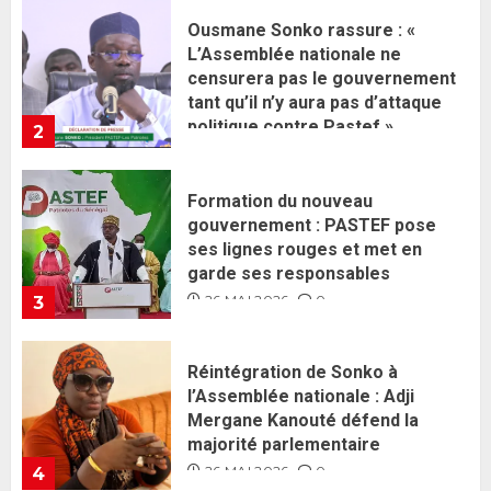
Formation du nouveau
gouvernement : PASTEF pose
ses lignes rouges et met en
garde ses responsables
26 MAI 2026
0
3
Réintégration de Sonko à
l’Assemblée nationale : Adji
Mergane Kanouté défend la
majorité parlementaire
26 MAI 2026
0
4
Guy Marius Sagna inquiet après la
nomination d’Al Aminou Lo : «
J’espère me tromper »
26 MAI 2026
0
5