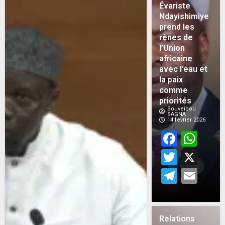
Évariste
Ndayishimiye
prend les
rênes de
l’Union
africaine
avec l’eau et
la paix
comme
priorités
Souveibou
SAGNA
14 février 2026
Face
Wh
Twitt
X
Teleg
Em
Relations