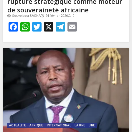
rupture stratégique comme moteur
de souveraineté africaine
Souveibou SAGNA
24 février 2026
0
Facebook
WhatsApp
Twitter
X
Telegram
Email
ACTUALITE
AFRIQUE
INTERNATIONAL
LA UNE
UNE