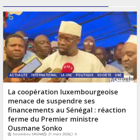
ACTUALITE
INTERNATIONAL
LA UNE
POLITIQUE
SOCIETE
UNE
La coopération luxembourgeoise
menace de suspendre ses
financements au Sénégal : réaction
ferme du Premier ministre
Ousmane Sonko
Souveibou SAGNA
21 mars 2026
0