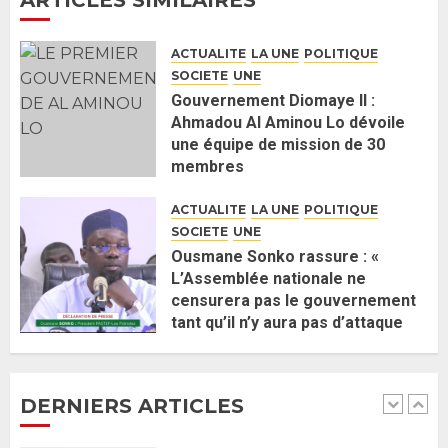
Guy Marius Sagna inquiet après la
nomination d’Al Aminou Lo : «
ACTUALITE
LA UNE
POLITIQUE
J’espère me tromper »
SOCIETE
UNE
26 MAI 2026
0
5
Gouvernement Diomaye II :
Ahmadou Al Aminou Lo dévoile
une équipe de mission de 30
Gouvernement Diomaye II :
membres
Ahmadou Al Aminou Lo dévoile
2 JUIN 2026
0
une équipe de mission de 30
ACTUALITE
LA UNE
POLITIQUE
membres
SOCIETE
UNE
2 JUIN 2026
0
1
Ousmane Sonko rassure : «
L’Assemblée nationale ne
censurera pas le gouvernement
Ousmane Sonko rassure : «
tant qu’il n’y aura pas d’attaque
L’Assemblée nationale ne
politique contre Pastef »
censurera pas le gouvernement
2 JUIN 2026
0
tant qu’il n’y aura pas d’attaque
DERNIERS ARTICLES
politique contre Pastef »
2
2 JUIN 2026
0