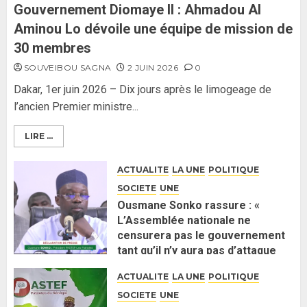
26 MAI 2026
0
3
Gouvernement Diomaye II : Ahmadou Al
Aminou Lo dévoile une équipe de mission de
30 membres
SOUVEIBOU SAGNA
2 JUIN 2026
0
Dakar, 1er juin 2026 – Dix jours après le limogeage de
l’ancien Premier ministre...
LIRE ...
ACTUALITE
LA UNE
POLITIQUE
SOCIETE
UNE
Ousmane Sonko rassure : «
L’Assemblée nationale ne
censurera pas le gouvernement
tant qu’il n’y aura pas d’attaque
politique contre Pastef »
ACTUALITE
LA UNE
POLITIQUE
2 JUIN 2026
0
SOCIETE
UNE