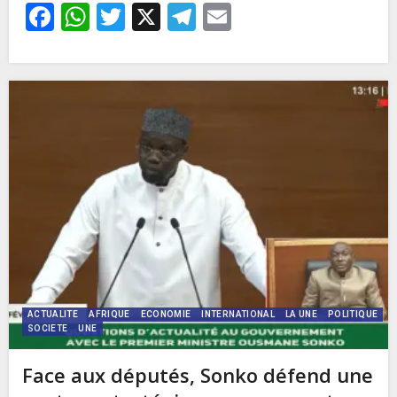
Facebook
WhatsApp
Twitter
X
Telegram
Email
ACTUALITE
AFRIQUE
ECONOMIE
INTERNATIONAL
LA UNE
POLITIQUE
SOCIETE
UNE
Face aux députés, Sonko défend une