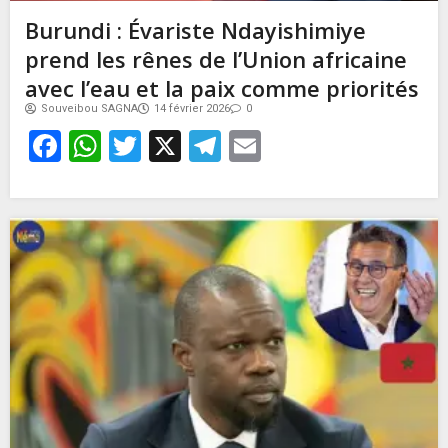
Burundi : Évariste Ndayishimiye
prend les rênes de l’Union africaine
avec l’eau et la paix comme priorités
Souveibou SAGNA
14 février 2026
0
Facebook
WhatsApp
Twitter
X
Telegram
Email