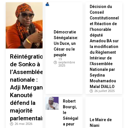
Décision du
Conseil
Constitutionnel
et Réaction de
l’honorable
Démocratie
député
Sénégalaise:
Amadou BA sur
Un Duce, un
la modification
César ou le
du Règlement
peuple
Réintégration
Intérieur de
19
septembre
de Sonko à
l’Assemblée
2025
Nationale par
l’Assemblée
Seydina
nationale :
Mouhamadou
Adji Mergane
Malal DIALLO
26 juillet 2025
Kanouté
Robert
défend la
Bourgi,
majorité
le
parlementaire
Sénégal
Le Maire de
a peur
26 mai 2026
Niani