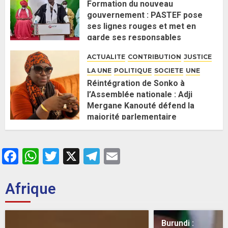
Formation du nouveau
gouvernement : PASTEF pose
ses lignes rouges et met en
garde ses responsables
26 MAI 2026
0
ACTUALITE
CONTRIBUTION
JUSTICE
LA UNE
POLITIQUE
SOCIETE
UNE
Réintégration de Sonko à
l’Assemblée nationale : Adji
Mergane Kanouté défend la
majorité parlementaire
26 MAI 2026
0
Facebook
WhatsApp
Twitter
X
Telegram
Email
Afrique
Burundi :