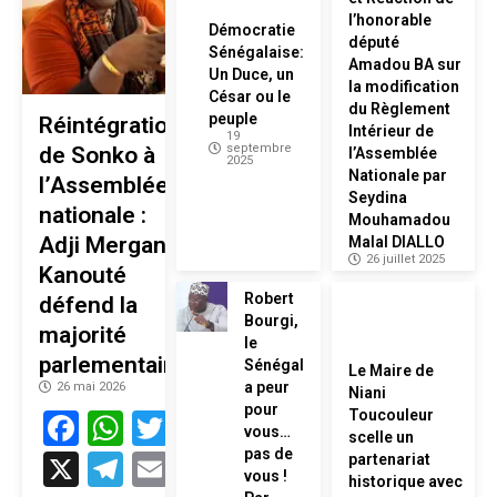
l’honorable
Démocratie
député
Sénégalaise:
Amadou BA sur
Un Duce, un
la modification
César ou le
du Règlement
peuple
Réintégration
Intérieur de
19
septembre
de Sonko à
l’Assemblée
2025
Nationale par
l’Assemblée
Seydina
nationale :
Mouhamadou
Adji Mergane
Malal DIALLO
26 juillet 2025
Kanouté
Robert
défend la
Bourgi,
majorité
le
parlementaire
Sénégal
Le Maire de
a peur
26 mai 2026
Niani
pour
Facebook
WhatsApp
Twitter
Toucouleur
vous…
scelle un
pas de
X
Telegram
Email
partenariat
vous !
historique avec