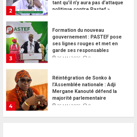
garde ses responsables
26 MAI 2026
0
3
Réintégration de Sonko à
l’Assemblée nationale : Adji
Mergane Kanouté défend la
majorité parlementaire
26 MAI 2026
0
4
Guy Marius Sagna inquiet après la
nomination d’Al Aminou Lo : «
J’espère me tromper »
26 MAI 2026
0
5
Gouvernement Diomaye II :
Ahmadou Al Aminou Lo dévoile