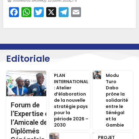
Souveibou SAGNA
22 juillet 2025
0
Facebook
WhatsApp
Twitter
X
Telegram
Email
Editoriale
PLAN
Modu
INTERNATIONAL
Turo
: Atelier
Dabo
d’élaboration
prône la
de la nouvelle
solidarité
Forum de
stratégie pays
entre le
pour la
Sénégal
l’Expertise de
période 2026 –
et la
l’Amicale des
2030
Gambie
Diplômés
PROJET