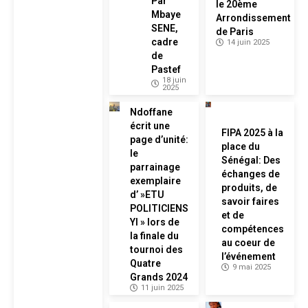
Par
le 20ème
Mbaye
Arrondissement
SENE,
de Paris
cadre
14 juin 2025
de
Pastef
18 juin
2025
Ndoffane
écrit une
FIPA 2025 à la
page d’unité:
place du
le
Sénégal: Des
parrainage
échanges de
exemplaire
produits, de
d’ »ETU
savoir faires
POLITICIENS
et de
YI » lors de
compétences
la finale du
au coeur de
tournoi des
l’événement
Quatre
9 mai 2025
Grands 2024
11 juin 2025