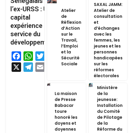
Sénégalais de
SAXAL JAMM:
l’ex-URSS : Un
Atelier
Atelier de
de
consultation
capital
Réflexion
et
expérience au
d’Action
d’échanges
service du
sur le
avec les
Travail,
femmes, les
développement
l’Emploi
jeunes et les
et la
personnes
Facebook
WhatsApp
Twitter
Sécurité
handicapées
Sociale
sur les
X
Telegram
Email
réformes
électorales
Ministère
La maison
de la
de Presse
jeunesse:
Babacar
Installation
toure
du Comité
honoré les
de Pilotage
doyens et
de la
doyennes
Réforme du