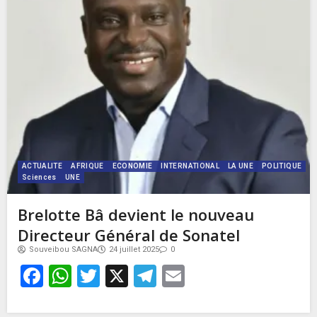
ACTUALITE
AFRIQUE
ECONOMIE
INTERNATIONAL
LA UNE
POLITIQUE
Sciences
UNE
Brelotte Bâ devient le nouveau
Directeur Général de Sonatel
Souveibou SAGNA
24 juillet 2025
0
Facebook
WhatsApp
Twitter
X
Telegram
Email