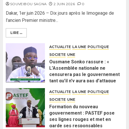
SOUVEIBOU SAGNA
2 JUIN 2026
0
Dakar, 1er juin 2026 – Dix jours après le limogeage de
l’ancien Premier ministre...
LIRE ...
ACTUALITE
LA UNE
POLITIQUE
SOCIETE
UNE
Ousmane Sonko rassure : «
L’Assemblée nationale ne
censurera pas le gouvernement
tant qu’il n’y aura pas d’attaque
politique contre Pastef »
ACTUALITE
LA UNE
POLITIQUE
2 JUIN 2026
0
SOCIETE
UNE
Formation du nouveau
gouvernement : PASTEF pose
ses lignes rouges et met en
garde ses responsables