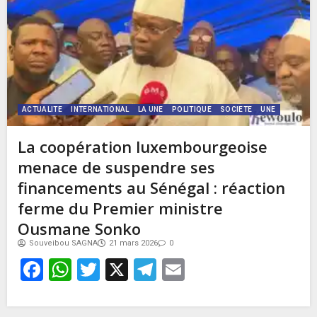
ACTUALITE
INTERNATIONAL
LA UNE
POLITIQUE
SOCIETE
UNE
La coopération luxembourgeoise
menace de suspendre ses
financements au Sénégal : réaction
ferme du Premier ministre
Ousmane Sonko
Souveibou SAGNA
21 mars 2026
0
Facebook
WhatsApp
Twitter
X
Telegram
Email