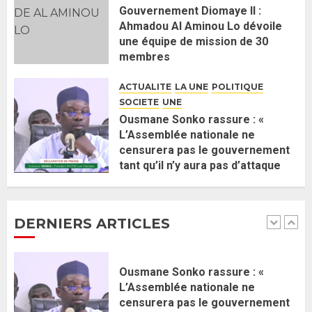
5
Gouvernement Diomaye II :
Ahmadou Al Aminou Lo dévoile
une équipe de mission de 30
Gouvernement Diomaye II :
membres
Ahmadou Al Aminou Lo dévoile
2 JUIN 2026
0
une équipe de mission de 30
ACTUALITE
LA UNE
POLITIQUE
membres
SOCIETE
UNE
2 JUIN 2026
0
1
Ousmane Sonko rassure : «
L’Assemblée nationale ne
censurera pas le gouvernement
Ousmane Sonko rassure : «
tant qu’il n’y aura pas d’attaque
L’Assemblée nationale ne
politique contre Pastef »
censurera pas le gouvernement
2 JUIN 2026
0
tant qu’il n’y aura pas d’attaque
DERNIERS ARTICLES
politique contre Pastef »
2
2 JUIN 2026
0
Formation du nouveau
gouvernement : PASTEF pose
ses lignes rouges et met en