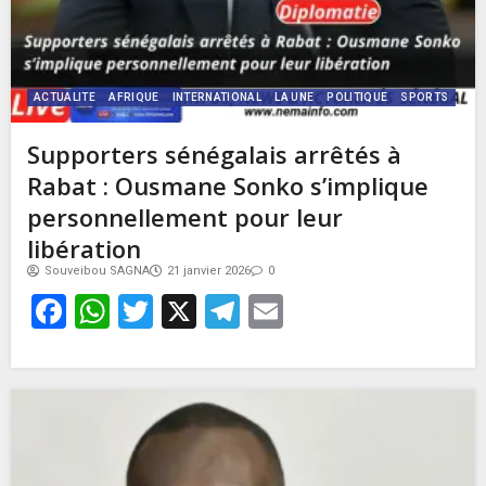
ACTUALITE
AFRIQUE
INTERNATIONAL
LA UNE
POLITIQUE
SPORTS
Supporters sénégalais arrêtés à
Rabat : Ousmane Sonko s’implique
personnellement pour leur
libération
Souveibou SAGNA
21 janvier 2026
0
Facebook
WhatsApp
Twitter
X
Telegram
Email