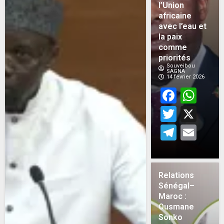
l’Union
africaine
avec l’eau et
la paix
comme
priorités
Souveibou
SAGNA
14 février 2026
Face
Wh
Twitt
X
Teleg
Em
Relations
Sénégal–
Maroc :
Ousmane
Sonko