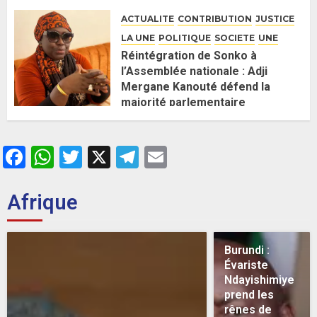
26 MAI 2026
0
ACTUALITE
CONTRIBUTION
JUSTICE
LA UNE
POLITIQUE
SOCIETE
UNE
Réintégration de Sonko à
l’Assemblée nationale : Adji
Mergane Kanouté défend la
majorité parlementaire
26 MAI 2026
0
Facebook
WhatsApp
Twitter
X
Telegram
Email
Afrique
Burundi :
Évariste
Ndayishimiye
prend les
rênes de