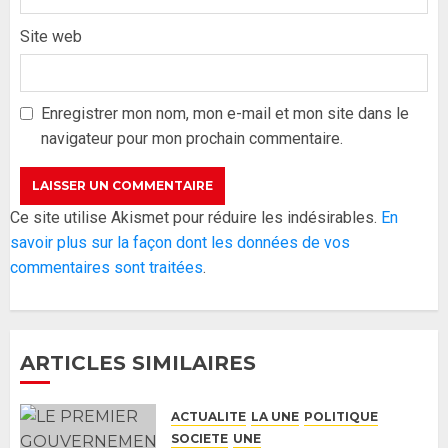
Site web
Formation du nouveau
gouvernement : PASTEF pose
ses lignes rouges et met en
Enregistrer mon nom, mon e-mail et mon site dans le
garde ses responsables
navigateur pour mon prochain commentaire.
26 MAI 2026
0
3
Réintégration de Sonko à
Ce site utilise Akismet pour réduire les indésirables.
En
l’Assemblée nationale : Adji
savoir plus sur la façon dont les données de vos
Mergane Kanouté défend la
commentaires sont traitées
.
majorité parlementaire
26 MAI 2026
0
4
ARTICLES SIMILAIRES
Guy Marius Sagna inquiet après la
nomination d’Al Aminou Lo : «
ACTUALITE
LA UNE
POLITIQUE
J’espère me tromper »
SOCIETE
UNE
26 MAI 2026
0