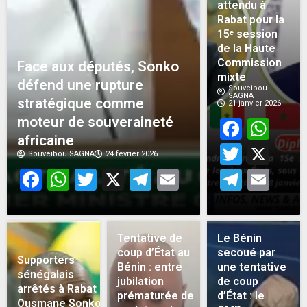
attendu à
Rabat pour la
15ᵉ session
de la Haute
Commission
Face aux députés, Sonko
mixte
défend une rupture
Souveibou
SAGNA
stratégique comme
21 janvier 2026
moteur de souveraineté
Face
Wh
africaine
Twitt
X
Souveibou SAGNA
24 février 2026
Facebook
WhatsApp
Twitter
X
Telegram
Email
Teleg
Em
Tentative de
Le Bénin
coup d’État au
secoué par
Supporters
Bénin : entre
une tentative
sénégalais
jubilation
de coup
arrêtés à Rabat :
prématurée de
d’État : le
Ousmane Sonko