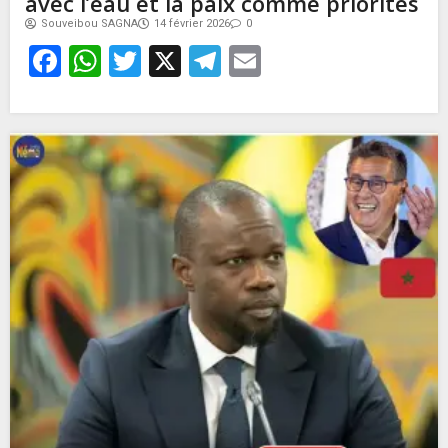
avec l’eau et la paix comme priorités
Souveibou SAGNA
14 février 2026
0
Facebook
WhatsApp
Twitter
X
Telegram
Email