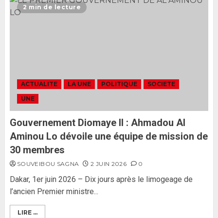
L’Assemblée nationale ne
2 min de lecture
censurera pas le gouvernement
tant qu’il n’y aura pas d’attaque
politique contre Pastef »
2
2 JUIN 2026
0
Formation du nouveau
gouvernement : PASTEF pose
ACTUALITE
LA UNE
POLITIQUE
SOCIETE
ses lignes rouges et met en
UNE
garde ses responsables
26 MAI 2026
0
3
Gouvernement Diomaye II : Ahmadou Al
Aminou Lo dévoile une équipe de mission de
30 membres
SOUVEIBOU SAGNA
2 JUIN 2026
0
Dakar, 1er juin 2026 – Dix jours après le limogeage de
l’ancien Premier ministre...
LIRE ...