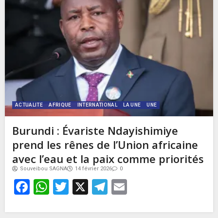
ACTUALITE
AFRIQUE
INTERNATIONAL
LA UNE
UNE
Burundi : Évariste Ndayishimiye
prend les rênes de l’Union africaine
avec l’eau et la paix comme priorités
Souveibou SAGNA
14 février 2026
0
Facebook
WhatsApp
Twitter
X
Telegram
Email