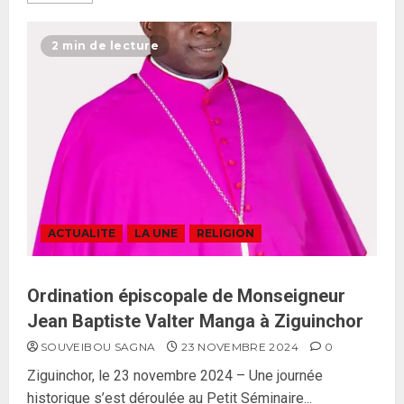
26 MAI 2026
0
3
2 min de lecture
Réintégration de Sonko à
l’Assemblée nationale : Adji
Mergane Kanouté défend la
majorité parlementaire
26 MAI 2026
0
4
Guy Marius Sagna inquiet après la
ACTUALITE
LA UNE
RELIGION
nomination d’Al Aminou Lo : «
J’espère me tromper »
26 MAI 2026
0
Ordination épiscopale de Monseigneur
5
Jean Baptiste Valter Manga à Ziguinchor
SOUVEIBOU SAGNA
23 NOVEMBRE 2024
0
Gouvernement Diomaye II :
Ziguinchor, le 23 novembre 2024 – Une journée
Ahmadou Al Aminou Lo dévoile
historique s’est déroulée au Petit Séminaire...
une équipe de mission de 30