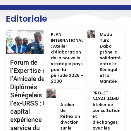
Editoriale
PLAN
Modu
INTERNATIONAL
Turo
: Atelier
Dabo
d’élaboration
prône la
de la nouvelle
solidarité
Forum de
stratégie pays
entre le
pour la
Sénégal
l’Expertise de
période 2026 –
et la
l’Amicale des
2030
Gambie
Diplômés
PROJET
Sénégalais de
SAXAL JAMM:
l’ex-URSS : Un
Atelier
Atelier de
de
consultation
capital
Réflexion
et
expérience au
d’Action
d’échanges
service du
sur le
avec les