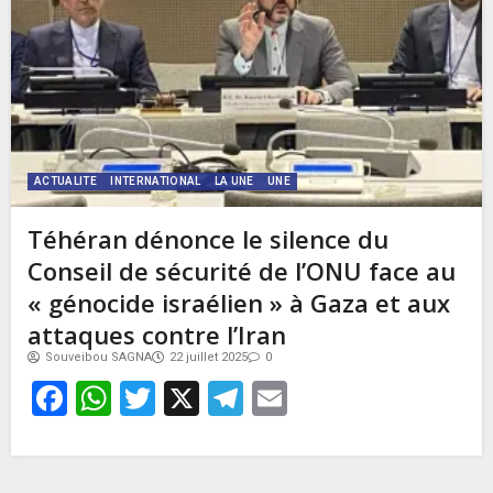
ACTUALITE
INTERNATIONAL
LA UNE
UNE
Téhéran dénonce le silence du
Conseil de sécurité de l’ONU face au
« génocide israélien » à Gaza et aux
attaques contre l’Iran
Souveibou SAGNA
22 juillet 2025
0
Facebook
WhatsApp
Twitter
X
Telegram
Email