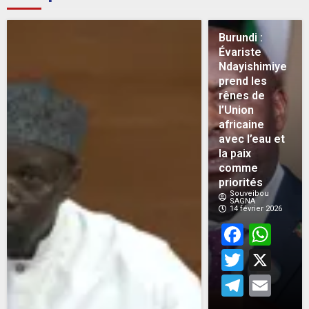
Burundi :
Évariste
Ndayishimiye
prend les
rênes de
l’Union
africaine
avec l’eau et
la paix
comme
priorités
Souveibou
SAGNA
14 février 2026
Face
Wh
Twitt
X
Teleg
Em