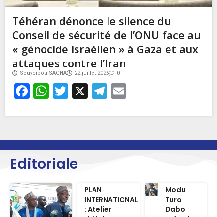
Téhéran dénonce le silence du
Conseil de sécurité de l’ONU face au
« génocide israélien » à Gaza et aux
attaques contre l’Iran
Souveibou SAGNA
22 juillet 2025
0
Facebook
WhatsApp
Twitter
X
Telegram
Email
Editoriale
PLAN
Modu
INTERNATIONAL
Turo
: Atelier
Dabo