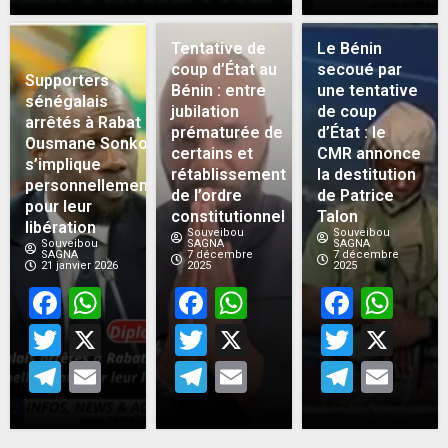
Tentative de
Le Bénin
coup d’État au
secoué par
Supporters
Bénin : entre
une tentative
sénégalais
jubilation
de coup
arrêtés à Rabat :
prématurée de
d’État : le
Ousmane Sonko
certains et
CMR annonce
s’implique
rétablissement
la destitution
personnellement
de l’ordre
de Patrice
pour leur
constitutionnel
Talon
libération
Souveibou
Souveibou
Souveibou
SAGNA
SAGNA
SAGNA
7 décembre
7 décembre
21 janvier 2026
2025
2025
Facebook
WhatsApp
Facebook
WhatsApp
Face
Wh
Twitter
X
Twitter
X
Twitt
X
Telegram
Email
Telegram
Email
Teleg
Em