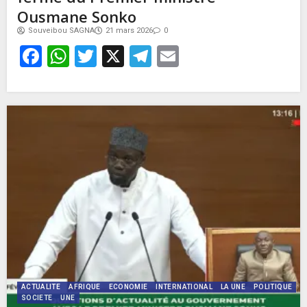
Ousmane Sonko
Souveibou SAGNA
21 mars 2026
0
Facebook
WhatsApp
Twitter
X
Telegram
Email
ACTUALITE
AFRIQUE
ECONOMIE
INTERNATIONAL
LA UNE
POLITIQUE
SOCIETE
UNE