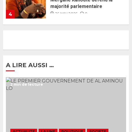
J’espère me tromper »
26 MAI 2026
0
5
Gouvernement Diomaye II :
Ahmadou Al Aminou Lo dévoile
une équipe de mission de 30
membres
2 JUIN 2026
0
1
A LIRE AUSSI …
Ousmane Sonko rassure : «
2 min de lecture
L’Assemblée nationale ne
censurera pas le gouvernement
tant qu’il n’y aura pas d’attaque
politique contre Pastef »
2
2 JUIN 2026
0
Formation du nouveau
gouvernement : PASTEF pose
ACTUALITE
LA UNE
POLITIQUE
SOCIETE