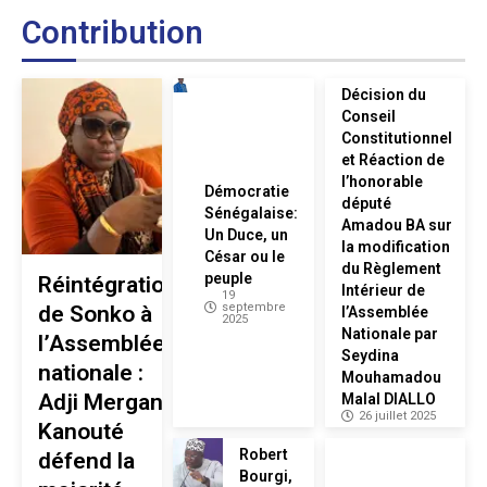
Contribution
Décision du
Conseil
Constitutionnel
et Réaction de
l’honorable
Démocratie
député
Sénégalaise:
Amadou BA sur
Un Duce, un
la modification
César ou le
du Règlement
peuple
Réintégration
Intérieur de
19
septembre
de Sonko à
l’Assemblée
2025
Nationale par
l’Assemblée
Seydina
nationale :
Mouhamadou
Adji Mergane
Malal DIALLO
26 juillet 2025
Kanouté
Robert
défend la
Bourgi,