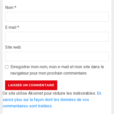
Nom
*
E-mail
*
Site web
Formation du nouveau
gouvernement : PASTEF pose
ses lignes rouges et met en
Enregistrer mon nom, mon e-mail et mon site dans le
garde ses responsables
navigateur pour mon prochain commentaire.
26 MAI 2026
0
3
Réintégration de Sonko à
Ce site utilise Akismet pour réduire les indésirables.
En
l’Assemblée nationale : Adji
savoir plus sur la façon dont les données de vos
Mergane Kanouté défend la
commentaires sont traitées
.
majorité parlementaire