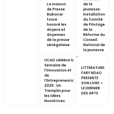
La maison
de la
de Presse
jeunesse:
Babacar
Installation
toure
du Comité
honoré les
de Pilotage
doyens et
de la
doyennes
Réforme du
de la presse
Conseil
sénégalaise
National de
la jeunesse
UCAD célèbre la
Semaine de
LITTERATURE:
l’Innovation et
FARY NDAO
de
PRESENTE
l’Entrepreneuriat
SON LIVRE »
2025 : Un
LE DERNIER
Tremplin pour
DES ARTS
les Idées
Novatrices