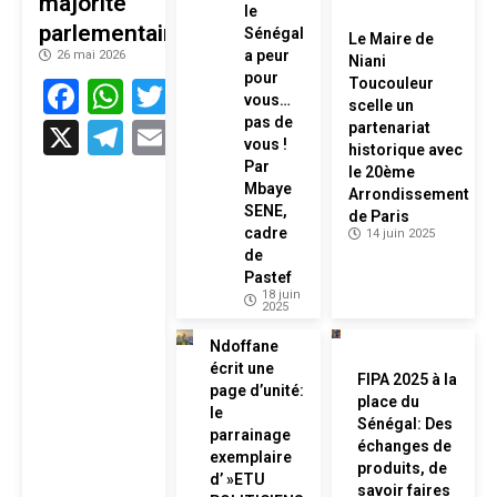
majorité
le
parlementaire
Sénégal
Le Maire de
a peur
26 mai 2026
Niani
pour
Facebook
WhatsApp
Twitter
Toucouleur
vous…
scelle un
pas de
X
Telegram
Email
partenariat
vous !
historique avec
Par
le 20ème
Mbaye
Arrondissement
SENE,
de Paris
cadre
14 juin 2025
de
Pastef
18 juin
2025
Ndoffane
écrit une
FIPA 2025 à la
page d’unité:
place du
le
Sénégal: Des
parrainage
échanges de
exemplaire
produits, de
d’ »ETU
savoir faires