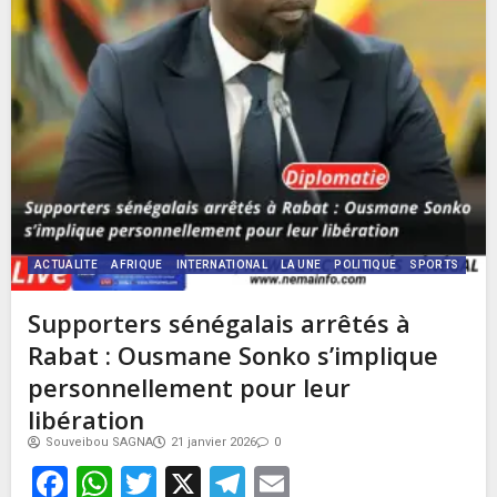
ACTUALITE
AFRIQUE
INTERNATIONAL
LA UNE
POLITIQUE
SPORTS
Supporters sénégalais arrêtés à
Rabat : Ousmane Sonko s’implique
personnellement pour leur
libération
Souveibou SAGNA
21 janvier 2026
0
Facebook
WhatsApp
Twitter
X
Telegram
Email