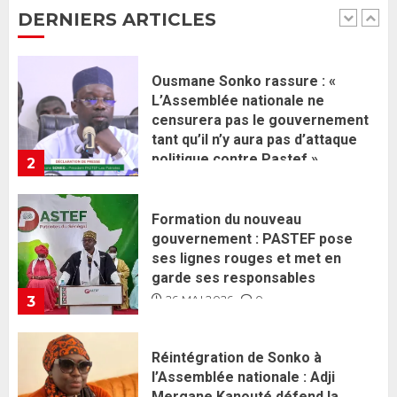
tant qu’il n’y aura pas d’attaque
DERNIERS ARTICLES
politique contre Pastef »
2
2 JUIN 2026
0
Formation du nouveau
gouvernement : PASTEF pose
ses lignes rouges et met en
garde ses responsables
26 MAI 2026
0
3
Réintégration de Sonko à
l’Assemblée nationale : Adji
Mergane Kanouté défend la
majorité parlementaire
26 MAI 2026
0
4
Guy Marius Sagna inquiet après la
nomination d’Al Aminou Lo : «