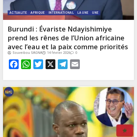
ACTUALITE
AFRIQUE
INTERNATIONAL
LA UNE
UNE
Burundi : Évariste Ndayishimiye
prend les rênes de l’Union africaine
avec l’eau et la paix comme priorités
Souveibou SAGNA
14 février 2026
0
Facebook
WhatsApp
Twitter
X
Telegram
Email