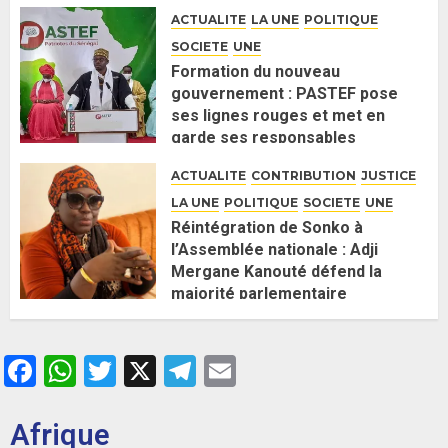
politique contre Pastef »
ACTUALITE
LA UNE
POLITIQUE
2 JUIN 2026
0
SOCIETE
UNE
Formation du nouveau
gouvernement : PASTEF pose
ses lignes rouges et met en
garde ses responsables
26 MAI 2026
0
ACTUALITE
CONTRIBUTION
JUSTICE
LA UNE
POLITIQUE
SOCIETE
UNE
Réintégration de Sonko à
l’Assemblée nationale : Adji
Mergane Kanouté défend la
majorité parlementaire
26 MAI 2026
0
Facebook
WhatsApp
Twitter
X
Telegram
Email
Afrique