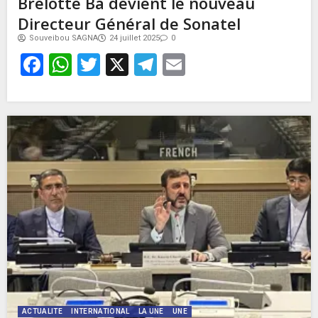
Brelotte Bâ devient le nouveau
Directeur Général de Sonatel
Souveibou SAGNA
24 juillet 2025
0
Facebook
WhatsApp
Twitter
X
Telegram
Email
ACTUALITE
INTERNATIONAL
LA UNE
UNE