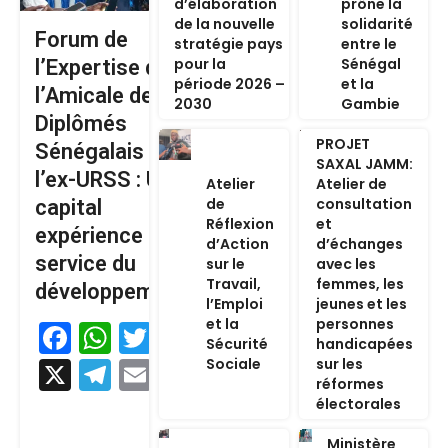
d’élaboration
prône la
de la nouvelle
solidarité
Forum de
stratégie pays
entre le
pour la
Sénégal
l’Expertise de
période 2026 –
et la
l’Amicale des
2030
Gambie
Diplômés
PROJET
Sénégalais de
SAXAL JAMM:
l’ex-URSS : Un
Atelier
Atelier de
de
consultation
capital
Réflexion
et
expérience au
d’Action
d’échanges
service du
sur le
avec les
Travail,
femmes, les
développement
l’Emploi
jeunes et les
et la
personnes
Facebook
WhatsApp
Twitter
Sécurité
handicapées
Sociale
sur les
X
Telegram
Email
réformes
électorales
Ministère