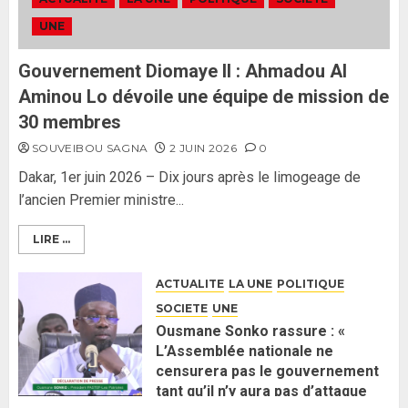
ses lignes rouges et met en
UNE
garde ses responsables
26 MAI 2026
0
3
Gouvernement Diomaye II : Ahmadou Al
Aminou Lo dévoile une équipe de mission de
30 membres
SOUVEIBOU SAGNA
2 JUIN 2026
0
Dakar, 1er juin 2026 – Dix jours après le limogeage de
l’ancien Premier ministre...
LIRE ...
ACTUALITE
LA UNE
POLITIQUE
SOCIETE
UNE
Ousmane Sonko rassure : «
L’Assemblée nationale ne
censurera pas le gouvernement
tant qu’il n’y aura pas d’attaque