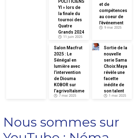
POLITICIENS
et de
YI » lors de
compétences
la finale du
au coeur de
tournoi des
l’événement
Quatre
9 mai 2025
Grands 2024
11 juin 2025
Salon Macfrut
Sortie de la
2025 : Le
nouvelle
Sénégal en
serie Sama
lumière avec
Choix:Maya
l’intervention
révèle une
de Diouma
facette
KOBOR sur
inédite de
l’agrivoltaïsme
son talent
7 mai 2025
1 mai 2025
Nous sommes sur
YouTube : Néma