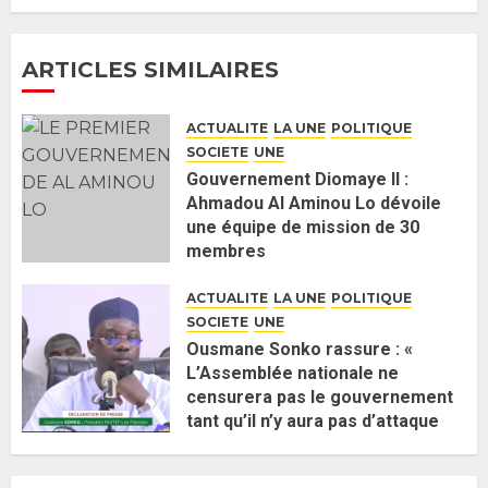
26 MAI 2026
0
4
ARTICLES SIMILAIRES
Guy Marius Sagna inquiet après la
nomination d’Al Aminou Lo : «
ACTUALITE
LA UNE
POLITIQUE
J’espère me tromper »
SOCIETE
UNE
26 MAI 2026
0
5
Gouvernement Diomaye II :
Ahmadou Al Aminou Lo dévoile
une équipe de mission de 30
Gouvernement Diomaye II :
membres
Ahmadou Al Aminou Lo dévoile
2 JUIN 2026
0
une équipe de mission de 30
ACTUALITE
LA UNE
POLITIQUE
membres
SOCIETE
UNE
2 JUIN 2026
0
1
Ousmane Sonko rassure : «
L’Assemblée nationale ne
censurera pas le gouvernement
Ousmane Sonko rassure : «
tant qu’il n’y aura pas d’attaque
L’Assemblée nationale ne
politique contre Pastef »
censurera pas le gouvernement
2 JUIN 2026
0